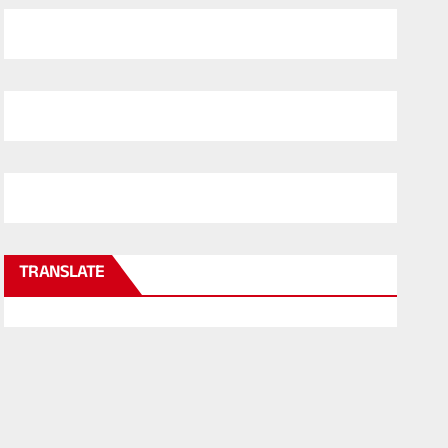
TRANSLATE