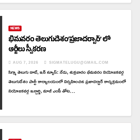
NEWS
భీమవరం తెలుగుదేశం’ప్రజాదర్బార్’ లో
ఆర్జీలు స్వీకరణ
AUG 7, 2026
SIGMATELUGU@GMAIL.COM
సిగ్మా తెలుగు డాట్, ఇన్ న్యూస్: నేడు, శుక్రవారం భీమవరం నియోజకవర్గ
తెలుగుదేశం పార్టీ కార్యాలయంలో నిర్వహించిన ప్రజాదర్బార్ కార్యక్రమంలో
నియోజకవర్గ ఇన్చార్జి, మాజీ ఎంపీ తోట…