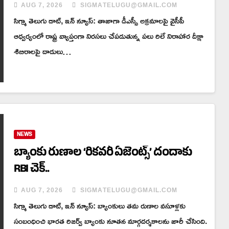
AUG 7, 2026
SIGMATELUGU@GMAIL.COM
సిగ్మా తెలుగు డాట్, ఇన్ న్యూస్: తాజాగా డీఎస్సీ అక్రమాలపై వైసీపీ
ఆధ్వర్యంలో రాష్ట్ర వ్యాప్తంగా నిరసలు చేపడుతున్న పలు రిలే నిరాహార దీక్షా
శిబిరాలపై దాడులు…
NEWS
బ్యాంకు రుణాల ‘రికవరీ ఏజెంట్స్’ దందాకు
RBI చెక్..
AUG 7, 2026
SIGMATELUGU@GMAIL.COM
సిగ్మా తెలుగు డాట్, ఇన్ న్యూస్: బ్యాంకులు తమ రుణాల వసూళ్లకు
సంబంధించి భారత రిజర్వ్ బ్యాంకు నూతన మార్గదర్శకాలను జారీ చేసింది.