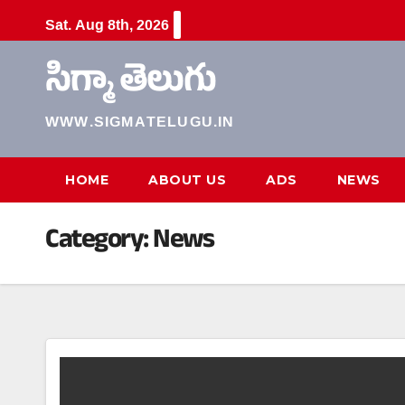
Skip
Sat. Aug 8th, 2026
to
content
సిగ్మా తెలుగు
WWW.SIGMATELUGU.IN
HOME
ABOUT US
ADS
NEWS
Category:
News