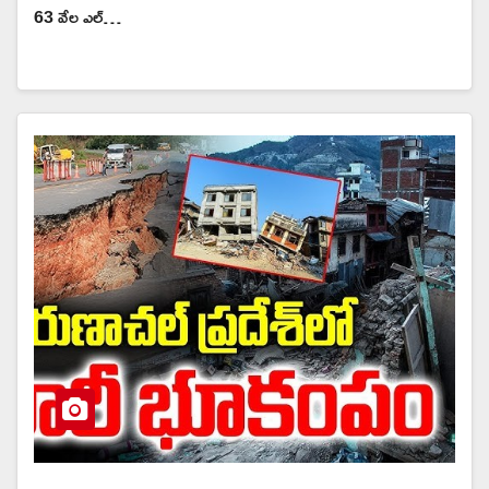
63 వేల ఎల్…