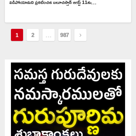
విడిపోయామని ప్రకటించిన బలూచిస్తాన్ ఆగస్ట్ 11ను…
Posts
1
2
…
987
pagination