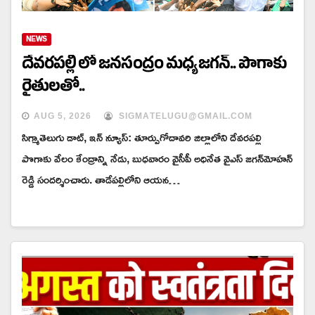
NEWS
దేవరపల్లి లో జనసంద్రం మధ్య జగన్.. పొగాకు
రైతులతో..
AUG 5, 2026
SIGMATELUGU@GMAIL.COM
సిగ్మాతెలుగు డాట్, ఇన్ న్యూస్: తూర్పుగోదావరి జిల్లాలోని దేవరపల్లి
పొగాకు వేలం కేంద్రాన్ని నేడు, బుధవారం వైసీపీ అధినేత వైఎస్ జగన్‌మోహన్
రెడ్డి సందర్శించారు. తాడేపల్లిలోని ఆయన…