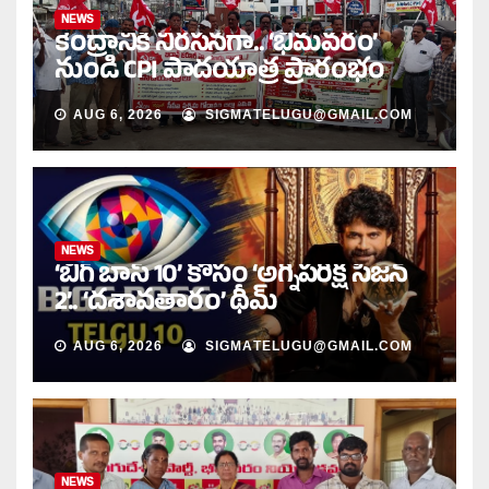
NEWS
కేంద్రానికి నిరసనగా.. ‘భీమవరం’
నుండి CPI పాదయాత్ర ప్రారంభం
AUG 6, 2026
SIGMATELUGU@GMAIL.COM
NEWS
‘బిగ్ బాస్ 10’ కోసం ‘అగ్నిపరీక్ష సీజన్
2’.. ‘దశావతారం’ థీమ్
AUG 6, 2026
SIGMATELUGU@GMAIL.COM
NEWS