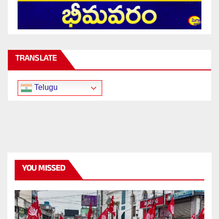
TRANSLATE
Telugu
YOU MISSED