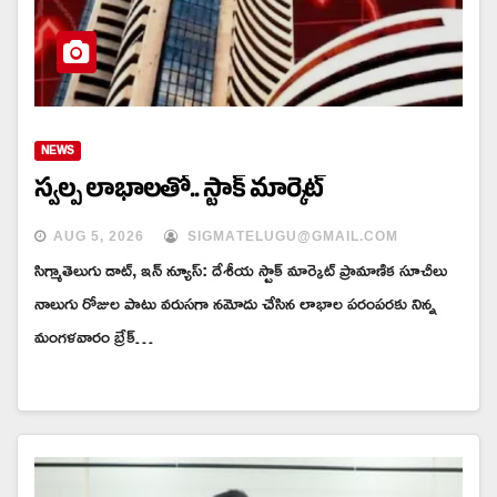
NEWS
స్వల్ప లాభాలతో.. స్టాక్ మార్కెట్
AUG 5, 2026
SIGMATELUGU@GMAIL.COM
సిగ్మాతెలుగు డాట్, ఇన్ న్యూస్: దేశీయ స్టాక్‌ మార్కెట్‌ ప్రామాణిక సూచీలు
నాలుగు రోజుల పాటు వరుసగా నమోదు చేసిన లాభాల పరంపరకు నిన్న
మంగళవారం బ్రేక్‌…