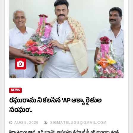
NEWS
రఘురామ ని కలసిన ‘AP ఆక్వా రైతుల
సంఘం’..
AUG 5, 2026
SIGMATELUGU@GMAIL.COM
సిగ్మాతెలుగు డాట్, ఇన్ న్యూస్: శాసనసభ డిప్యూటీ స్పీకర్ మరియు ఉండి