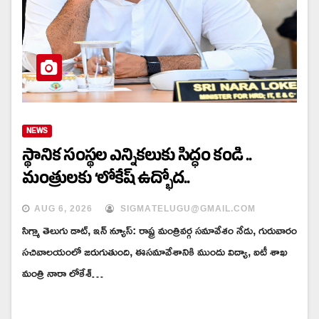
NEWS
స్థానిక సంస్థల ఎన్నికలుకు సిద్ధం కండి ..
మంత్రులకు ‘లోకేష్ ఉద్భోద..
AUG 6, 2026
SIGMATELUGU@GMAIL.COM
సిగ్మా తెలుగు డాట్, ఇన్ న్యూస్: రాష్ట్ర మంత్రివర్గ సమావేశం నేడు, గురువారం
సచివాలయంలో జరుగుతుంది, ఈసమావేశానికి ముందు విద్యా, ఐటీ శాఖ
మంత్రి నారా లోకేశ్…