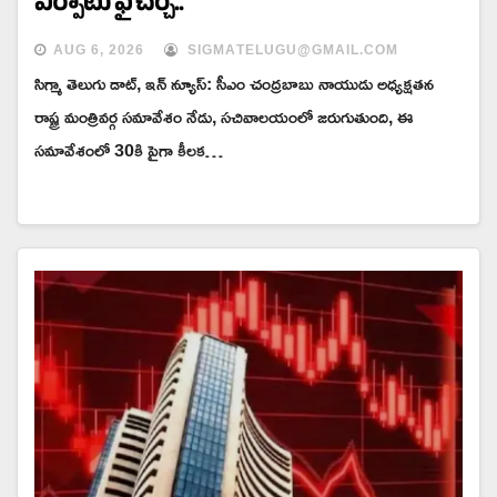
ఏర్పాటు ఫై చర్చ..
AUG 6, 2026
SIGMATELUGU@GMAIL.COM
సిగ్మా తెలుగు డాట్, ఇన్ న్యూస్: సీఎం చంద్రబాబు నాయుడు అధ్యక్షతన
రాష్ట్ర మంత్రివర్గ సమావేశం నేడు, సచివాలయంలో జరుగుతుంది, ఈ
సమావేశంలో 30కి పైగా కీలక…