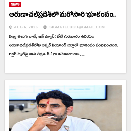
NEWS
అరుణాచల్‌ప్రదేశ్‌లో మరోసారి ‘భూకంపం..
AUG 6, 2026
SIGMATELUGU@GMAIL.COM
సిగ్మా తెలుగు డాట్, ఇన్ న్యూస్: నేటి గురువారం ఉదయం
అరుణాచల్‌ప్రదేశ్‌లోని అప్పర్ సియాంగ్ జిల్లాలో భూకంపం సంభవించింది.
రిక్టర్ స్కెల్‌పై దాని తీవ్రత 5.1గా నమోదయింది.…