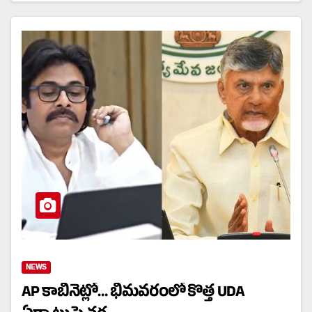
NEWS
AP కాబినెట్లో… భీమవరంలో కొత్త UDA