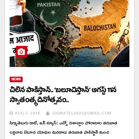
NEWS
చీలిన పాకిస్తాన్.. ‘బలూచిస్తాన్’ ఆగస్ట్ 11న
స్వాతంత్య్ర దినోత్సవం..
AUG 5, 2026
SIGMATELUGU@GMAIL.COM
సిగ్మాతెలుగు డాట్, ఇన్ న్యూస్: ఎన్నో దశాబ్దాల పోరాటాల తరువాత
లక్షలాది బెలూచి యోధుల మరణాలు తరువాత పాకిస్థాన్ నుంచి