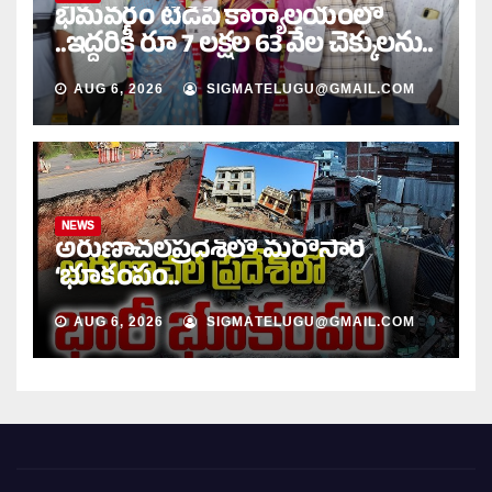
భీమవరం టీడీపీ కార్యాలయంలో
..ఇద్దరికీ రూ 7 లక్షల 63 వేల చెక్కులను..
AUG 6, 2026
SIGMATELUGU@GMAIL.COM
NEWS
అరుణాచల్‌ప్రదేశ్‌లో మరోసారి
‘భూకంపం..
AUG 6, 2026
SIGMATELUGU@GMAIL.COM