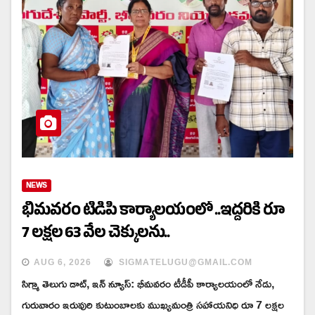
NEWS
భీమవరం టీడీపీ కార్యాలయంలో ..ఇద్దరికీ రూ
7 లక్షల 63 వేల చెక్కులను..
AUG 6, 2026
SIGMATELUGU@GMAIL.COM
సిగ్మా తెలుగు డాట్, ఇన్ న్యూస్: భీమవరం టీడీపీ కార్యాలయంలో నేడు,
గురువారం ఇరువురి కుటుంబాలకు ముఖ్యమంత్రి సహాయనిధి రూ 7 లక్షల