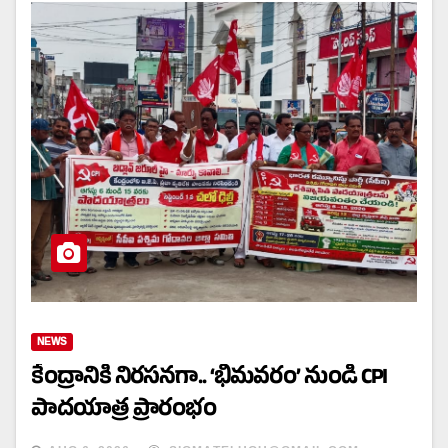
NEWS
కేంద్రానికి నిరసనగా.. ‘భీమవరం’ నుండి CPI
పాదయాత్ర ప్రారంభం