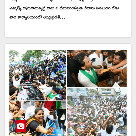
ఎమ్మెల్యే రఘురామకృష్ణ రాజు ని భీమవరంపట్టణ శివారు పెదమిరం లోని
వారి కార్యాలయంలో ఆంధ్రప్రదేశ్…