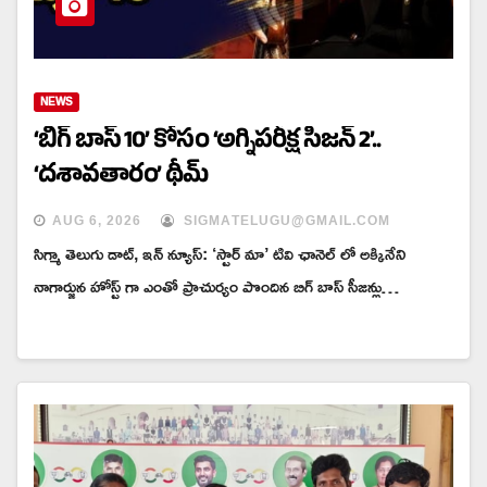
NEWS
‘బిగ్ బాస్ 10’ కోసం ‘అగ్నిపరీక్ష సీజన్ 2’..
‘దశావతారం’ థీమ్
AUG 6, 2026
SIGMATELUGU@GMAIL.COM
సిగ్మా తెలుగు డాట్, ఇన్ న్యూస్: ‘స్టార్ మా’ టివి ఛానెల్ లో అక్కినేని
నాగార్జున హోస్ట్ గా ఎంతో ప్రాచుర్యం పొందిన బిగ్ బాస్ సీజన్లు…