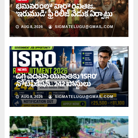
భీమవరంలో హీరో రవితేజ..
‘ఇరుముడి’ ఫ్రీ రిలీజ్ వేడుక ఏర్పాట్లు
AUG 8, 2026
SIGMATELUGU@GMAIL.COM
NEWS
డిగ్రీ చదివిన యువతకు ‘ISRO’
నోటిఫికేషన్‌.. 242 పోస్టులు
AUG 8, 2026
SIGMATELUGU@GMAIL.COM