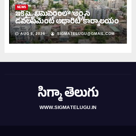
NEWS
ఇకపై.. భీమవరంలో ‘అర్బన్‌
డవలప్‌మెంట్‌ అథారిటీ’ కార్యాలయం
AUG 8, 2026
SIGMATELUGU@GMAIL.COM
సిగ్మా తెలుగు
WWW.SIGMATELUGU.IN