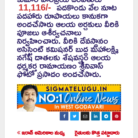
11,116/-
పదకొండు వేల నూట
పదహారు రూపాయలు కానుకగా
అందచేసారు ఆలయ అర్చకులు వీరికి
పూజలు ఆశీర్వచనాలు
నిర్వహించారు. వీరికి దేవస్థానం
అసిస్టెంట్ కమిషనర్ బుద్ద మహాలక్ష్మి
నగేష్ దాతలకు శేషవస్త్రం ఆలయ
ధర్మకర్త రామాయణం శ్రీనివాస్
ఫోటో ప్రసాదం అందచేసారు.
ఇరాన్ అమెరికాల మధ్య
రైతులకు కొత్త పట్టాదారు
Post