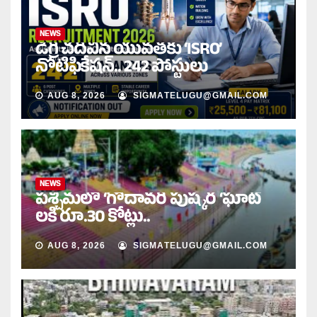
NEWS
డిగ్రీ చదివిన యువతకు ‘ISRO’
నోటిఫికేషన్‌.. 242 పోస్టులు
AUG 8, 2026
SIGMATELUGU@GMAIL.COM
NEWS
పశ్చిమలో ‘గోదావరి పుష్కర ‘ఘాట్
లకి రూ.30 కోట్లు..
AUG 8, 2026
SIGMATELUGU@GMAIL.COM