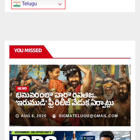
Telugu
YOU MISSED
NEWS
భీమవరంలో హీరో రవితేజ..
‘ఇరుముడి’ ఫ్రీ రిలీజ్ వేడుక ఏర్పాట్లు
AUG 8, 2026
SIGMATELUGU@GMAIL.COM