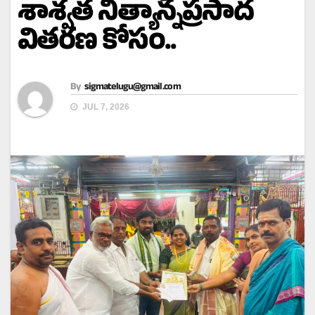
శాశ్వత నిత్యాన్నప్రసాద
వితరణ కోసం..
By
sigmatelugu@gmail.com
JUL 7, 2026