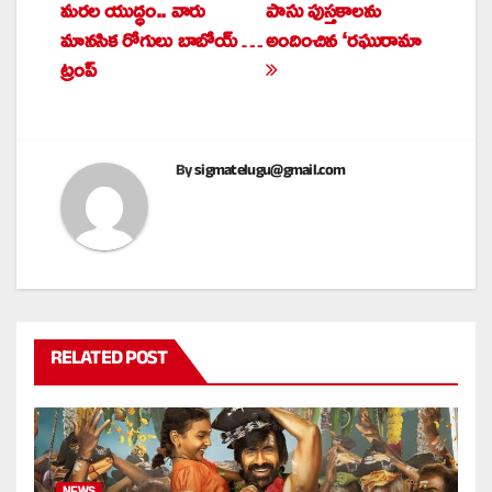
మరల యుద్ధం.. వారు
పాసు పుస్తకాలను
navigation
మానసిక రోగులు బాబోయ్ …
అందించిన ‘రఘురామా
ట్రంప్
By
sigmatelugu@gmail.com
RELATED POST
NEWS