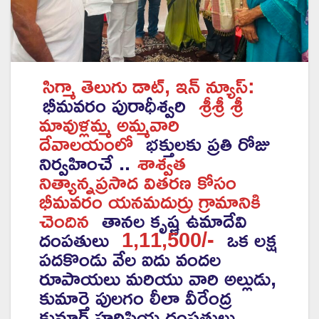
సిగ్మా తెలుగు డాట్, ఇన్ న్యూస్:
భీమవరం పురాధీశ్వరి
శ్రీశ్రీ శ్రీ
మావుళ్లమ్మ అమ్మవారి
దేవాలయంలో
భక్తులకు ప్రతి రోజు
నిర్వహించే ..
శాశ్వత
నిత్యాన్నప్రసాద వితరణ కోసం
భీమవరం యనమదుర్రు గ్రామానికి
చెందిన
తానల కృష్ణ ఉమాదేవి
దంపతులు
1,11,500/-
ఒక లక్ష
పదకొండు వేల ఐదు వందల
రూపాయలు మరియు వారి అల్లుడు,
కుమార్తె పులగం లీలా వీరేంద్ర
కుమార్ హరిప్రియ దంపతులు