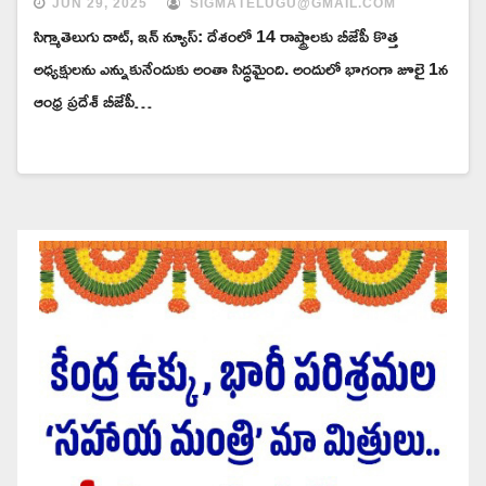
JUN 29, 2025
SIGMATELUGU@GMAIL.COM
సిగ్మాతెలుగు డాట్, ఇన్ న్యూస్: దేశంలో 14 రాష్ట్రాలకు బీజేపీ కొత్త
అధ్యక్షులను ఎన్నుకునేందుకు అంతా సిద్ధమైంది. అందులో భాగంగా జూలై 1న
ఆంధ్ర ప్రదేశ్ బీజేపీ…