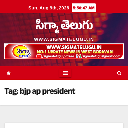
Skip
Sun. Aug 9th, 2026
5:56:49 AM
to
content
సిగ్మా తెలుగు
WWW.SIGMATELUGU.IN
Tag:
bjp ap president