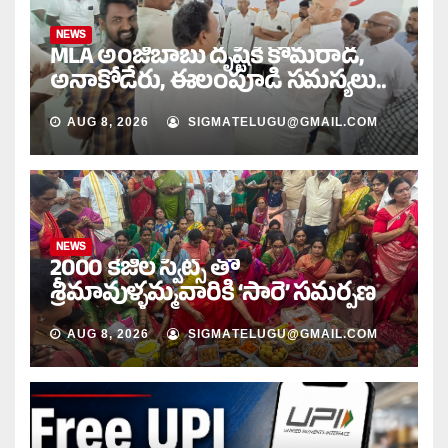
NEWS
MLA అంజిబాబు దృష్టికి కొమరాడ,
అనాకోడేరు, ఈలంపూడి సమస్యలు..
AUG 8, 2026
SIGMATELUGU@GMAIL.COM
NEWS
2000 కేజీల స్వీట్స్ తో
శ్రీమావుళ్ళమ్మవారికి ‘సారె’ సమర్పణ
AUG 8, 2026
SIGMATELUGU@GMAIL.COM