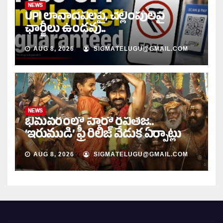
NEWS
UPI లావాదేవీలపై, చెల్లింపులపై
ఛార్జీలు ఉండవు..
AUG 8, 2026
SIGMATELUGU@GMAIL.COM
NEWS
భీమవరంలో హీరో రవితేజ..
‘ఇరుముడి’ ఫ్రీ రిలీజ్ వేడుక ఏర్పాట్లు
AUG 8, 2026
SIGMATELUGU@GMAIL.COM