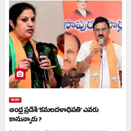
NEWS
ఆంధ్ర ప్రదేశ్ ‘కమలదళాధిపతి’ ఎవరు
కానున్నారు ?