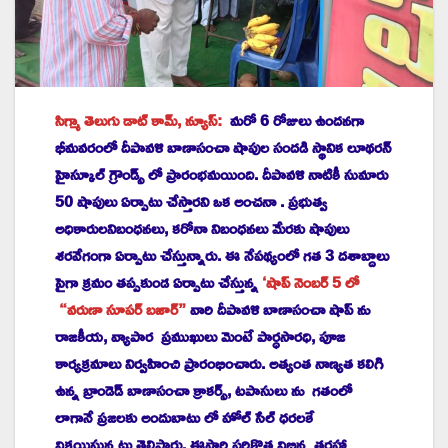
సిగ్మా తెలుగు డాట్ కామ్, న్యూస్:
మరో 6 రోజులు ఉందనగా
భీమవరంలో దీపావళి బాణాసంచా షాపుల సందడి స్థానిక లూథరన్
హైస్కూల్ గ్రౌండ్స్ లో ప్రారంభమయింది. దీపావళి నాటికీ సుమారు
50 షాపులు ఏర్పాటు చేస్తారని ఒక అంచనా . ప్రభుత్వ
అధికారులనిబంధనలు, కరోనా నిబంధనలు మేరకు షాపులు
శరవేగంగా ఏర్పాటు చేస్తున్నారు. ఈ నేపథ్యంలో గత 3 దశాబ్దాలు
పైగా క్రమం తప్పకుండ ఏర్పాటు చేస్తున్న
‘షాప్ నెంబర్ 5 లో
“వరుణా సూపర్ బజార్”
వారి దీపావళి బాణాసంచా షాప్ ను
రాజకీయ, వ్యాపార ప్రముఖులు మెంటే పార్ధసారధి, పూజ
కార్యక్రమాలు నిర్వహించి ప్రారంభించారు. అత్యంత నాణ్యత కలిగి
ఉన్న బ్రాండెడ్ బాణాసంచా క్రాకర్స్, టపాసులు ను గతంలో
లాగానే ప్రజలకు అందుబాటు లో హోల్ సేల్ ధరలకే
విక్రయిస్తున్నట్లు తెలిపారు. ఈసారి సరికొత్త విభిన్న తరహా