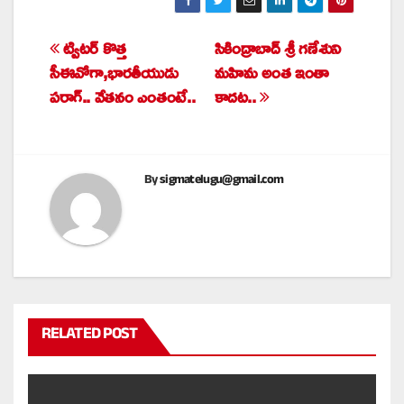
ట్విటర్‌ కొత్త
సికింద్రాబాద్ శ్రీ గణేశుని
Post
సీఈవోగా,భారతీయుడు
మహిమ అంత ఇంతా
navigation
పరాగ్.. వేతనం ఎంతంటే..
కాదట..
By
sigmatelugu@gmail.com
RELATED POST