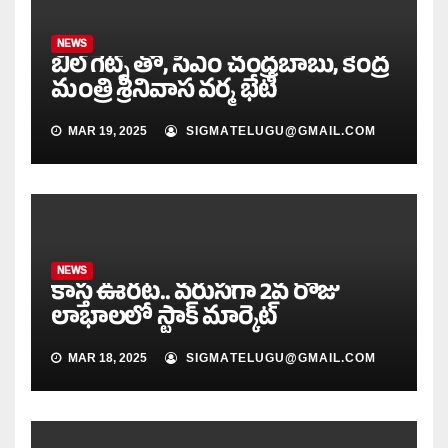
NEWS
బిల్ గేట్స్ తో, సీఎం చంద్రబాబు, కేంద్ర
మంత్రి శ్రీనివాస వర్మ భేటీ
MAR 19, 2025
SIGMATELUGU@GMAIL.COM
NEWS
కాస్త ఊరట.. వరుసగా 2వ రోజు
లాభాలలో స్టాక్ మార్కెట్
MAR 18, 2025
SIGMATELUGU@GMAIL.COM