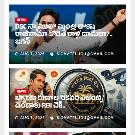
NEWS
DSC స్కాములో మంత్రి లోకేష్
రాజీనామా కోరితే రాళ్ల దాడులా?..
జగన్
AUG 7, 2026
SIGMATELUGU@GMAIL.COM
NEWS
బ్యాంకు రుణాల ‘రికవరీ ఏజెంట్స్’
దందాకు RBI చెక్..
AUG 7, 2026
SIGMATELUGU@GMAIL.COM