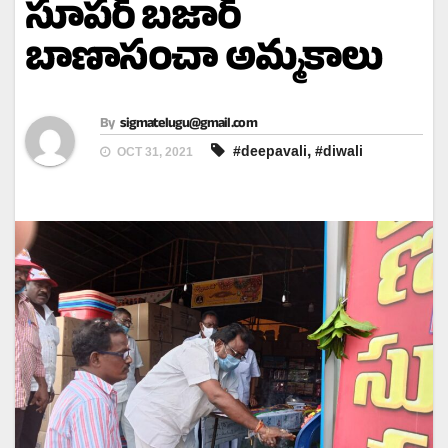
సూపర్ బజార్
బాణాసంచా అమ్మకాలు
By
sigmatelugu@gmail.com
,
#deepavali
#diwali
OCT 31, 2021