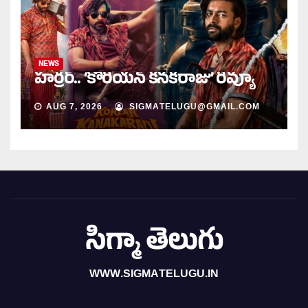
NEWS
హర్రర్.. ‘కొరియన్ కనకరాజు’ రివ్యూ
AUG 7, 2026
SIGMATELUGU@GMAIL.COM
సిగ్మా తెలుగు
WWW.SIGMATELUGU.IN