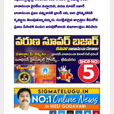
బాణాసంచా వైరటీలు వచ్చాయని, వరుణ సూపర్ బజార్
బాణాసంచా ప్రజల నమ్మకానికి బ్రాండ్ అని, వారి ప్రోత్సహానికి
కృతజ్ఞలు తెలుపుతున్నానన్నారు. సురక్షితమైన జాగ్రత్తలు తీసుకోని
ప్రజలు దీపావళి పండుగ జరుపుకోవాలని శుభాకాంక్షలు తెలిపారు