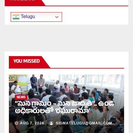
Telugu
YOU MISSED
NEWS
“మన గ్రామం – మన బాధ్యత”.. ఉండి
అధికారులతో ‘రఘురామా’
AUG 7, 2026
SIGMATELUGU@GMAIL.COM