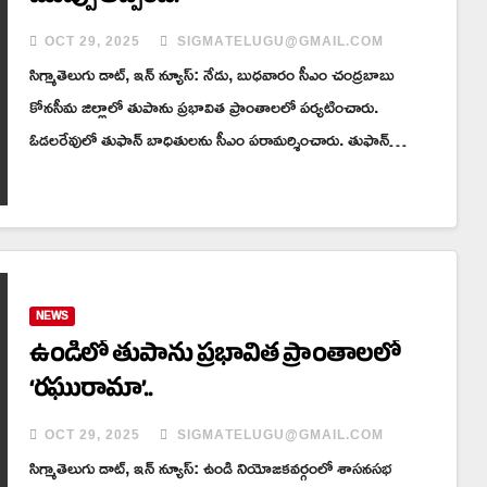
OCT 29, 2025
SIGMATELUGU@GMAIL.COM
సిగ్మాతెలుగు డాట్, ఇన్ న్యూస్: నేడు, బుధవారం సీఎం చంద్రబాబు
కోనసీమ జిల్లాలో తుపాను ప్రభావిత ప్రాంతాలలో పర్యటించారు.
ఓడలరేవులో తుఫాన్ బాధితులను సీఎం పరామర్శించారు. తుఫాన్…
NEWS
ఉండిలో తుపాను ప్రభావిత ప్రాంతాలలో
‘రఘురామా’..
OCT 29, 2025
SIGMATELUGU@GMAIL.COM
సిగ్మాతెలుగు డాట్, ఇన్ న్యూస్: ఉండి నియోజకవర్గంలో శాసనసభ