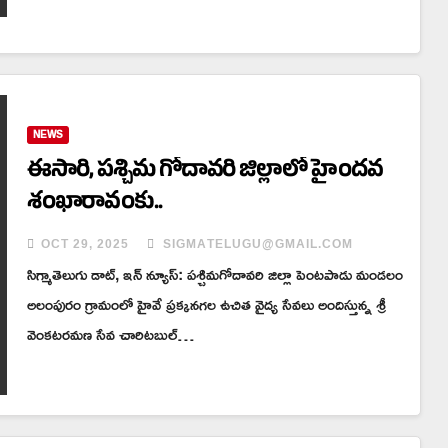
NEWS
ఈసారి, పశ్చిమ గోదావరి జిల్లాలో హైందవ
శంఖారావంకు..
OCT 29, 2025
SIGMATELUGU@GMAIL.COM
సిగ్మాతెలుగు డాట్, ఇన్ న్యూస్: పశ్చిమగోదావరి జిల్లా పెంటపాడు మండలం
అలంపురం గ్రామంలో హైవే ప్రక్కనగల ఉచిత వైద్య సేవలు అందిస్తున్న శ్రీ
వెంకటరమణ సేవ చారిటబుల్…