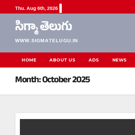
Skip
Thu. Aug 6th, 2026
to
content
సిగ్మా తెలుగు
WWW.SIGMATELUGU.IN
HOME
ABOUT US
ADS
NEWS
Month:
October 2025