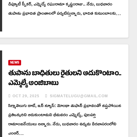
డిప్యూటీ స్పీకర్, ఎమ్మెల్యే రఘురామా కృష్ణంరాజు.. నేడు, బుధవారం
తుపాను ప్రభావిత ప్రాంతాలలో పర్యటిస్తున్నారు, భాదిత కుటుంబాలకు…
NEWS
తుపాను బాధితులు రైతులని ఆదుకొంటాం..
ఎమ్మెల్యే అంజిబాబు
OCT 29, 2025
SIGMATELUGU@GMAIL.COM
సిగ్మాతెలుగు డాట్, ఇన్ న్యూస్: మోంథా తుఫాన్ ప్రభావంతో నష్టపోయిన
ప్రతిఒక్కరిని ఆదుకుంటామని భీమవరం ఎమ్మెల్యే, పులపర్తి
రామాంజనేయులు అన్నారు. నేడు, బుధవారం ఉద్యమ వీరవాసరంలోని
ఎంఆర్…