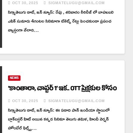
OCT 30, 2025
SIGMATELUGU@GMAIL.COM
సిగ్మాతెలుగు డాట్, ఇన్ న్యూస్: రేపు , శనివారం రీరిలీజ్ లో బాహుబలి
ఎపిక్ సుమారు 4గంటల సినిమాగా టికెట్స్ రేట్లు పెంచకుండా ప్రపంచ
వ్యాప్తంగా వేలాది…
NEWS
‘కాంతారా, చాప్టర్ 1’ ఇక.. OTT ప్రేక్షకుల కోసం
OCT 30, 2025
SIGMATELUGU@GMAIL.COM
సిగ్మాతెలుగు డాట్, ఇన్ న్యూస్: ఈ ఏడాది పాన్ ఇండియా స్థాయిలో
బ్లాక్‌బస్టర్ హిట్ అయిన కన్నడ సినిమా తెలుగు తమిళ, హిందీ వెర్షన్
హోంబేల్ ఫిల్మ్స్…