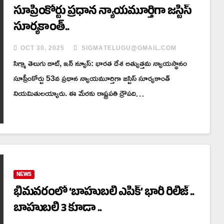
సూప్రీంకోర్టు ప్రధాన న్యాయమూర్తిగా జస్టిస్
సూర్యకాంత్..
OCT 30, 2025
SIGMATELUGU@GMAIL.COM
సిగ్మా తెలుగు డాట్, ఇన్ న్యూస్: భారత దేశ అత్యుత్తమ న్యాయస్థానం
సూప్రీంకోర్టు 53వ ప్రధాన న్యాయమూర్తిగా జస్టిస్ సూర్యకాంత్
నియమితులయ్యారు. ఈ మేరకు రాష్ట్రపతి ద్రౌపది…
NEWS
భీమవరంలో ‘బాహుబలి ఎపిక్’ భారీ రిలీజ్ ..
బాహుబలి 3 కూడా ..