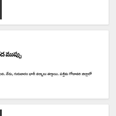
వరద ముప్పు
ింది. నేడు, గురువారం భారీ వర్షాలు తగ్గాయి. పశ్చిమ గోదావరి జిల్లాలో