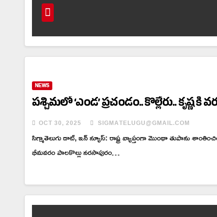
NEWS
పశ్చిమలో ‘ఎండ’ ప్రచండం.. కొల్లేరు.. కృష్ణ కి 
OCT 30, 2025
SIGMATELUGU@GMAIL.COM
సిగ్మాతెలుగు డాట్, ఇన్ న్యూస్: రాష్ట్ర వ్యాప్తంగా మొంథా తుపాను శాంతించ
భీమవరం పాలకొల్లు నరసాపురం…