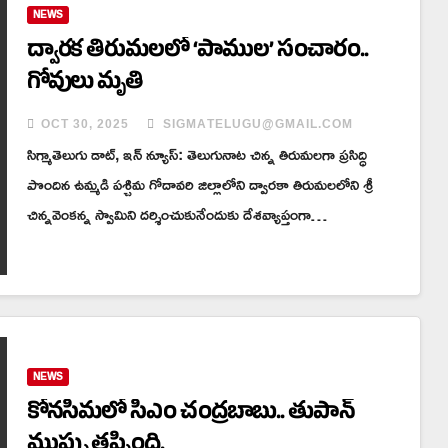
NEWS
ద్వారక తిరుమలలో ‘పాముల’ సంచారం..
గోవులు మృతి
OCT 30, 2025
SIGMATELUGU@GMAIL.COM
సిగ్మాతెలుగు డాట్, ఇన్ న్యూస్: తెలుగునాట చిన్న తిరుమలగా ప్రసిద్ధి
పొందిన ఉమ్మడి పశ్చిమ గోదావరి జిల్లాలోని ద్వారకా తిరుమలలోని శ్రీ
చిన్నవెంకన్న స్వామిని దర్శించుకునేందుకు దేశవ్యాప్తంగా…
NEWS
కోనసీమలో సీఎం చంద్రబాబు.. తుపాన్
ముప్పు తప్పింది.