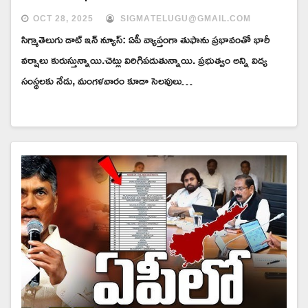
OCT 28, 2025
SIGMATELUGU@GMAIL.COM
సిగ్మాతెలుగు డాట్ ఇన్ న్యూస్: ఏపీ వ్యాప్తంగా తుఫాను ప్రభావంతో భారీ
వర్షాలు కురుస్తున్నాయి.చెట్లు విరిగిపడుతున్నాయి. ప్రభుత్వం అన్ని విద్య
సంస్థలకు నేడు, మంగళవారం కూడా సెలవులు…