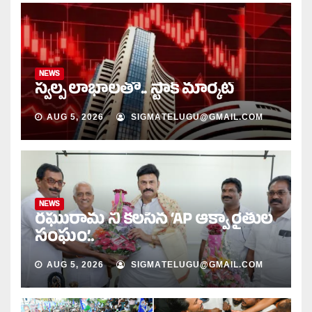
NEWS
స్వల్ప లాభాలతో.. స్టాక్ మార్కెట్
AUG 5, 2026
SIGMATELUGU@GMAIL.COM
NEWS
రఘురామ ని కలసిన ‘AP ఆక్వా రైతుల
సంఘం’..
AUG 5, 2026
SIGMATELUGU@GMAIL.COM