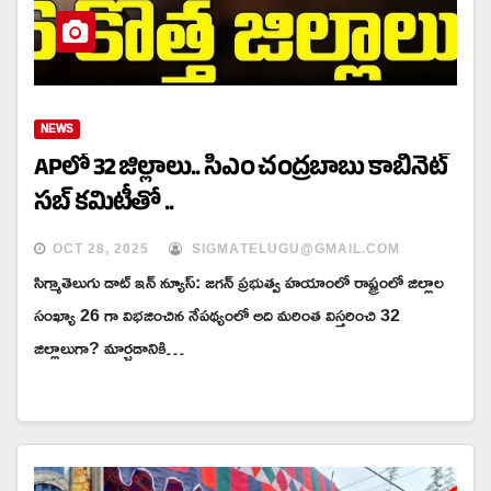
NEWS
APలో 32 జిల్లాలు.. సీఎం చంద్రబాబు కాబినెట్
సబ్ కమిటీతో ..
OCT 28, 2025
SIGMATELUGU@GMAIL.COM
సిగ్మాతెలుగు డాట్ ఇన్ న్యూస్: జగన్ ప్రభుత్వ హయాంలో రాష్ట్రంలో జిల్లాల
సంఖ్యా 26 గా విభజించిన నేపథ్యంలో అది మరింత విస్తరించి 32
జిల్లాలుగా? మార్చడానికి…