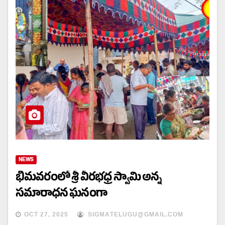
NEWS
భీమవరంలో శ్రీ వీరభధ్ర స్వామి అన్న
సమారాధన ఘనంగా
OCT 27, 2025
SIGMATELUGU@GMAIL.COM