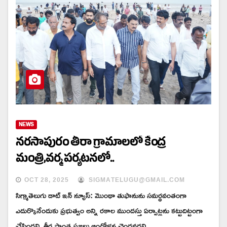
NEWS
నరసాపురం తీరా గ్రామాలలో కేంద్ర
మంత్రి,వర్మ పర్యటనలో..
OCT 28, 2025
SIGMATELUGU@GMAIL.COM
సిగ్మాతెలుగు డాట్ ఇన్ న్యూస్: మొంథా తుఫానును సమర్థవంతంగా
ఎదుర్కొనేందుకు ప్రభుత్వం అన్ని రకాల ముందస్తు ఏర్పాట్లను కట్టుదిట్టంగా
చేసిందని, తీర ప్రాంత ప్రజలు ఆందోళన చెందవద్దని…