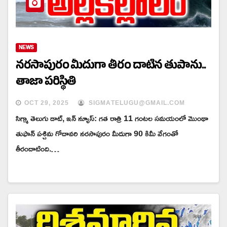
NEWS
నరసాపురం మీదుగా తీరం దాటిన తుపాను..
తాజా పరిస్థితి
OCT 29, 2025
SIGMATELUGU@GMAIL.COM
సిగ్మా తెలుగు డాట్, ఇన్ న్యూస్: గత రాత్రి 11 గంటల సమయంలో మొంథా
తుఫాన్‌ పశ్చిమ గోదావరి నరసాపురం మీదుగా 90 కిమీ వేగంతో
తీరందాటింది.…