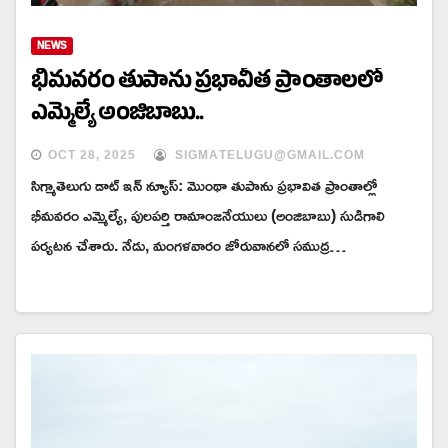
NEWS
భీమవరం తుపాను ప్రభావీత ప్రాంతాలలో
ఎమ్మెల్యే అంజిబాబు..
OCT 28, 2025
SIGMATELUGU@GMAIL.COM
సిగ్మాతెలుగు డాట్ ఇన్ న్యూస్: మొంథా తుపాను ప్రభావిత ప్రాంతాల్లో
భీమవరం ఎమ్మెల్యే, పులపర్తి రామాంజనేయులు (అంజిబాబు) సుడిగాలి
పర్యటన చేశారు. నేడు, మంగళవారం జోరువానలో సముద్ర…