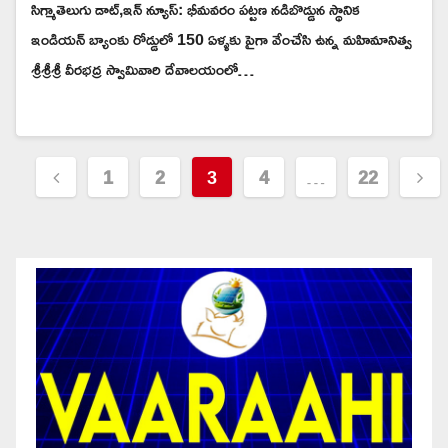
సిగ్మాతెలుగు డాట్,ఇన్ న్యూస్: భీమవరం పట్టణ నడిబొడ్డున స్థానిక
ఇండియన్ బ్యాంకు రోడ్డులో 150 ఏళ్ళకు పైగా వేంచేసి ఉన్న మహిమానిత్వ
శ్రీశ్రీశ్రీ వీరభద్ర స్వామివారి దేవాలయంలో…
Posts
1
2
3
4
…
22
pagination