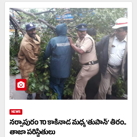
NEWS
నర్సాపురం TO కాకినాడ మధ్య ‘తుపాన్’ తీరం..
తాజా పరిస్థితులు