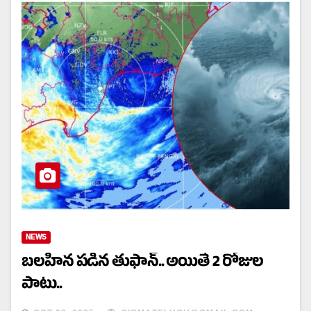
NEWS
బలహీన పడిన తుఫాన్.. అయితే 2 రోజుల
పాటు..