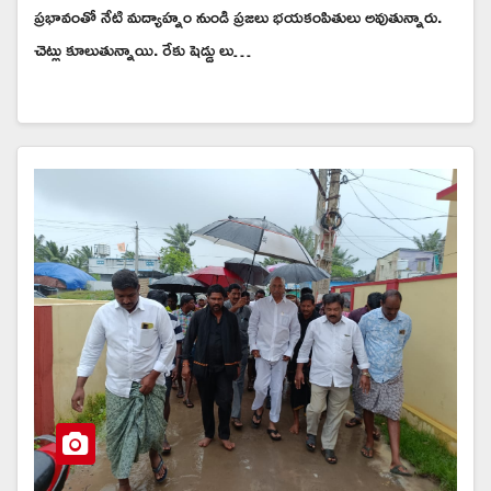
ప్రభావంతో నేటి మద్యాహ్నం నుండి ప్రజలు భయకంపితులు అవుతున్నారు.
చెట్లు కూలుతున్నాయి. రేకు షెడ్డు లు…