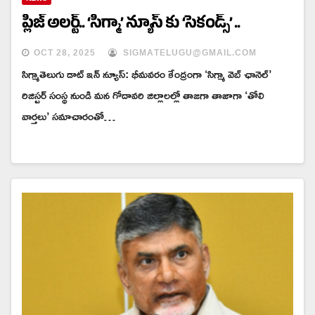
ప్లీజ్ అలర్ట్.. ‘సిగ్మా’ న్యూస్ కు ‘సెకండ్స్’ ..
OCT 28, 2025
SIGMATELUGU@GMAIL.COM
సిగ్మాతెలుగు డాట్ ఇన్ న్యూస్: భీమవరం కేంద్రంగా ‘సిగ్మా వెబ్ ఛానెల్’
రిజిస్టర్ సంస్థ నుండి మన గోదావరి జిల్లాలల్లో తాజగా తాజాగా ‘తోలి
వార్తలు’ సమాచారంతో…