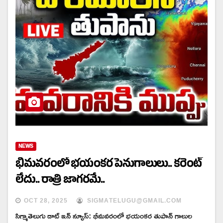
NEWS
భీమవరంలో భయంకర పెనుగాలులు.. కరెంట్
లేదు.. రాత్రి జాగరమే..
OCT 28, 2025
SIGMATELUGU@GMAIL.COM
సిగ్మాతెలుగు డాట్ ఇన్ న్యూస్: భీమవరంలో భయంకర తుపాన్ గాలుల