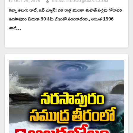
OCT 29, 2025
SIGMATELUGU@GMAIL.COM
సిగ్మా తెలుగు డాట్, ఇన్ న్యూస్: గత రాత్రి మొంథా తుఫాన్‌ పశ్చిమ గోదావరి
నరసాపురం మీదుగా 90 కిమీ వేగంతో తీరందాటింది., అయితే 1996
నాటి…