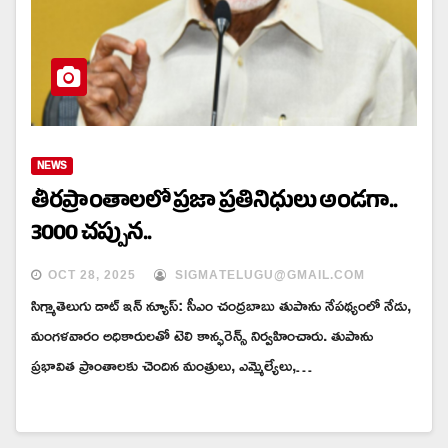
NEWS
తీరప్రాంతాలలో ప్రజా ప్రతినిధులు అండగా..
3000 చప్పున..
OCT 28, 2025
SIGMATELUGU@GMAIL.COM
సిగ్మాతెలుగు డాట్ ఇన్ న్యూస్: సీఎం చంద్రబాబు తుపాను నేపథ్యంలో నేడు,
మంగళవారం అధికారులతో టెలి కాన్ఫరెన్స్ నిర్వహించారు. తుపాను
ప్రభావిత ప్రాంతాలకు చెందిన మంత్రులు, ఎమ్మెల్యేలు,…