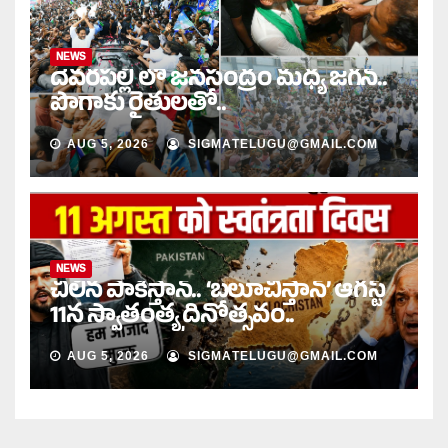
NEWS
దేవరపల్లి లో జనసంద్రం మధ్య జగన్..
పొగాకు రైతులతో..
AUG 5, 2026
SIGMATELUGU@GMAIL.COM
NEWS
చీలిన పాకిస్తాన్.. ‘బలూచిస్తాన్’ ఆగస్ట్
11న స్వాతంత్య్ర దినోత్సవం..
AUG 5, 2026
SIGMATELUGU@GMAIL.COM