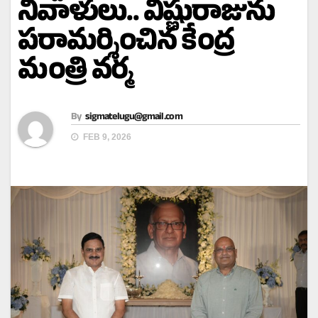
నివాళులు.. విష్ణురాజును
పరామర్శించిన కేంద్ర
మంత్రి వర్మ
By
sigmatelugu@gmail.com
FEB 9, 2026