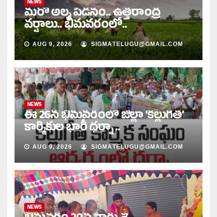
NEWS
మరో అల్ప పీడనం.. ఉత్తరాంద్ర
వర్షాలు.. భీమవరంలో..
AUG 9, 2026
SIGMATELUGU@GMAIL.COM
NEWS
ఈ 26న భీమవరంలో జిల్లా ‘కల్లుగీత’
కార్మికుల భారీ ధర్నా ..
AUG 9, 2026
SIGMATELUGU@GMAIL.COM
NEWS