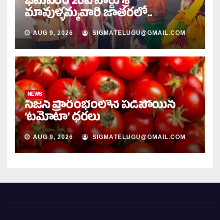
భీమవరం 20వ వార్డు శ్రీ
మావుళ్ళమ్మవారి జాతరలో..
AUG 9, 2026
SIGMATELUGU@GMAIL.COM
NEWS
సీజన్ ప్రారంభంలోనే పడిపోయిన
‘టమోటా’ ధరలు
AUG 9, 2026
SIGMATELUGU@GMAIL.COM