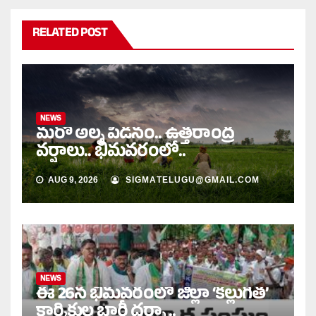
RELATED POST
NEWS
మరో అల్ప పీడనం.. ఉత్తరాంద్ర
వర్షాలు.. భీమవరంలో..
AUG 9, 2026
SIGMATELUGU@GMAIL.COM
NEWS
ఈ 26న భీమవరంలో జిల్లా ‘కల్లుగీత’
కార్మికుల భారీ ధర్నా ..