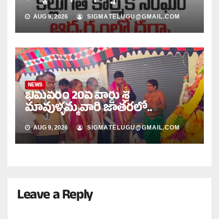
AUG 9, 2026
SIGMATELUGU@GMAIL.COM
NEWS
భీమవరం 20వ వార్డు శ్రీ
మావుళ్ళమ్మవారి జాతరలో..
AUG 9, 2026
SIGMATELUGU@GMAIL.COM
Leave a Reply