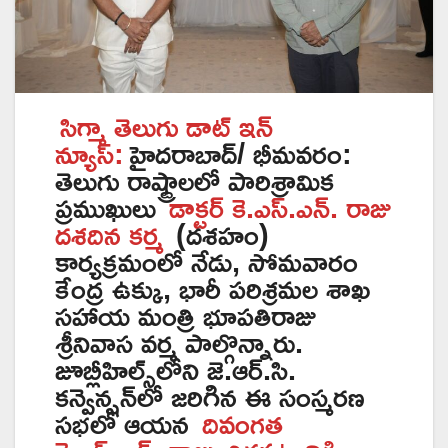
సిగ్మా తెలుగు డాట్ ఇన్
న్యూస్:
హైదరాబాద్/ భీమవరం:
తెలుగు రాష్ట్రాలలో పారిశ్రామిక
ప్రముఖులు
డాక్టర్ కె.ఎస్.ఎన్. రాజు
దశదిన కర్మ
(దశహం)
కార్యక్రమంలో నేడు, సోమవారం
కేంద్ర ఉక్కు, భారీ పరిశ్రమల శాఖ
సహాయ మంత్రి భూపతిరాజు
శ్రీనివాస వర్మ పాల్గొన్నారు.
జూబ్లీహిల్స్‌లోని జె.ఆర్.సి.
కన్వెన్షన్‌లో జరిగిన ఈ సంస్మరణ
సభలో ఆయన
దివంగత