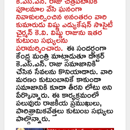
కె.ఎస్.ఎన్. రాజు చిత్రపటానికి
పూలమాల వేసి ఘనంగా
నివాళులర్పించిన అనంతరం వారి
కుమారుడు విష్ణు ఎడ్యుకేషన్ సొసైటీ
చైర్మన్ కె.వి. విష్ణు రాజును ఇతర
కుటుంబ సభ్యులను
పరామర్శించారు.
ఈ సందర్భంగా
కేంద్ర మంత్రి మాట్లాడుతూ డాక్టర్
కె.ఎస్.ఎన్. రాజు సమాజానికి
చేసిన సేవలను కొనియాడారు. వారి
మరణం కుటుంబానికే కాకుండా
సమాజానికి కూడా తీరని లోటు అని
పేర్కొన్నారు. ఈ కార్యక్రమంలో
పలువురు రాజకీయ ప్రముఖులు,
పారిశ్రామికవేత్తలు కుటుంబ సభ్యులు
పాల్గొన్నారు.