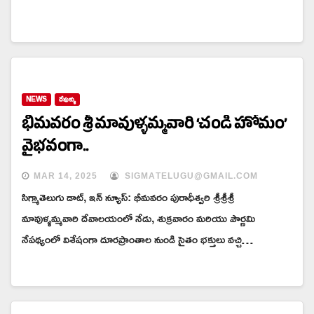
NEWS
దేవుళ్ళు
భీమవరం శ్రీ మావుళ్ళమ్మవారి ‘చండి హోమం’
వైభవంగా..
MAR 14, 2025
SIGMATELUGU@GMAIL.COM
సిగ్మాతెలుగు డాట్, ఇన్ న్యూస్: భీమవరం పురాధీశ్వరి శ్రీశ్రీశ్రీ
మావుళ్ళమ్మవారి దేవాలయంలో నేడు, శుక్రవారం మరియు పౌర్ణమి
నేపథ్యంలో విశేషంగా దూరప్రాంతాల నుండి సైతం భక్తులు వచ్చి…