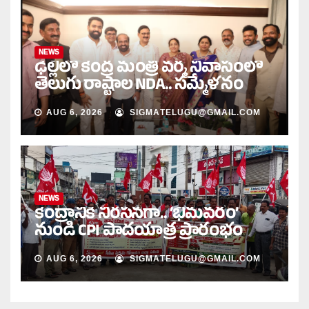
NEWS
ఢిల్లీలో కేంద్ర మంత్రి వర్మ నివాసంలో
తెలుగు రాష్ట్రాల NDA.. సమ్మేళనం
AUG 6, 2026
SIGMATELUGU@GMAIL.COM
NEWS
కేంద్రానికి నిరసనగా.. ‘భీమవరం’
నుండి CPI పాదయాత్ర ప్రారంభం
AUG 6, 2026
SIGMATELUGU@GMAIL.COM