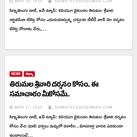
MAR 18, 2025
SIGMATELUGU@GMAIL.COM
సిగ్మాతెలుగు డాట్, ఇన్ న్యూస్: కలియుగ వైకుంఠం తిరుమల శ్రీ‌వారి
ఆర్జితసేవా టికెట్ల కోసం ఎదురుచూస్తున్న భక్తులకు టీటీడీ జూన్ నెల దర్శనం
టికెట్ల కోటాను నేడు,…
NEWS
దేవుళ్ళు
తిరుమల శ్రీవారి దర్శనం కోసం.. ఈ
సమాచారం మీకోసమే..
MAR 17, 2025
SIGMATELUGU@GMAIL.COM
సిగ్మాతెలుగు డాట్, ఇన్ న్యూస్: కలియుగ వైకుంఠం తిరుమల శ్రీవారి దర్శనం
కోసం వేచి చూసే భక్తులు మధ్యలో దళారీల , మోసగాళ్ల భారిన పడకుండా
ఉండాలంటే…