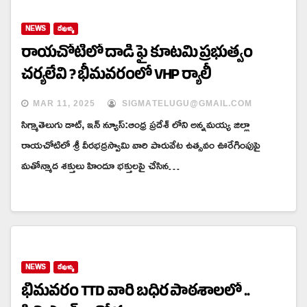
NEWS
దేవుళ్ళు
రాయచోటిలో దాడి ఫై కూటమి ప్రభుత్వం
చర్యలేవి ? భీమవరంలో VHP ర్యాలీ
MAR 11, 2025
SIGMATELUGU@GMAIL.COM
సిగ్మాతెలుగు డాట్, ఇన్ న్యూస్:ఆంధ్ర ప్రదేశ్ లోని అన్నమయ్య జిల్లా
రాయచోటిలో శ్రీ వీరభద్రస్వామి వారి పారువేట ఉత్సవం ఊరేగింపుపై
మతోన్మాద శక్తులు హిందూ భక్తులపై చేసిన…
NEWS
దేవుళ్ళు
భీమవరం TTD వారి బధిర పాఠశాలలో ..