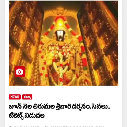
NEWS
దేవుళ్ళు
జూన్ నెల తిరుమల శ్రీవారి దర్శనం, సేవలు..
టికెట్స్ విడుదల