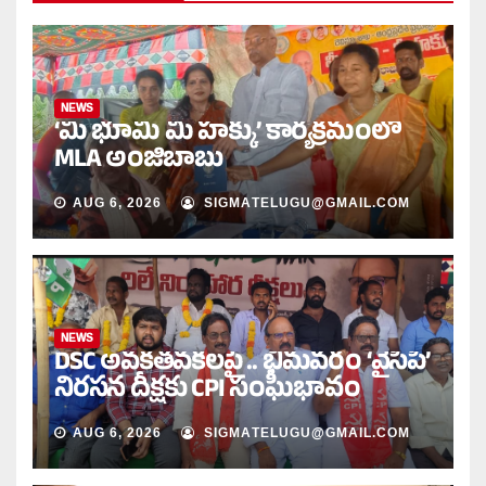
NEWS
‘మీ భూమి మీ హక్కు’ కార్యక్రమంలో
MLA అంజిబాబు
AUG 6, 2026
SIGMATELUGU@GMAIL.COM
NEWS
DSC అవకతవకలపై .. భీమవరం ‘వైసీపీ’
నిరసన దీక్షకు CPI సంఘీభావం
AUG 6, 2026
SIGMATELUGU@GMAIL.COM