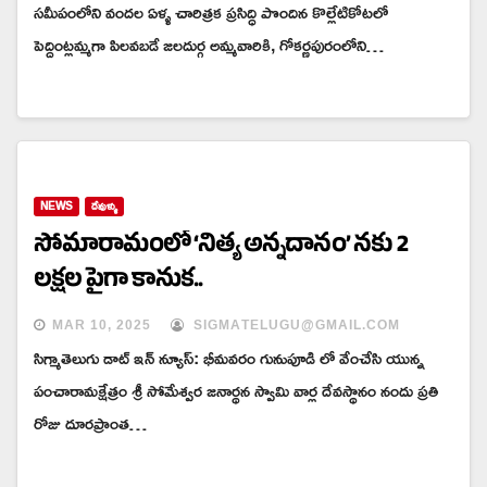
సమీపంలోని వందల ఏళ్ళ చారిత్రక ప్రసిద్ధి పొందిన కొల్లేటికోటలో
పెద్దింట్లమ్మగా పిలవబడే జలదుర్గ అమ్మవారికి, గోకర్ణపురంలోని…
NEWS
దేవుళ్ళు
సోమారామంలో ‘నిత్య అన్నదానం’ నకు 2
లక్షల పైగా కానుక..
MAR 10, 2025
SIGMATELUGU@GMAIL.COM
సిగ్మాతెలుగు డాట్ ఇన్ న్యూస్: భీమవరం గునుపూడి లో వేంచేసి యున్న
పంచారామక్షేత్రం శ్రీ సోమేశ్వర జనార్థన స్వామి వార్ల దేవస్థానం నందు ప్రతి
రోజు దూరప్రాంత…