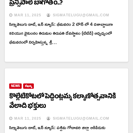
ప్రిన్సిపాల్ బాగోతం..?
MAR 11, 2025
SIGMATELUGU@GMAIL.COM
సిగ్మాతెలుగు డాట్, ఇన్ న్యూస్: భీమవరం 2 టౌన్ లో 4 దశాబ్దాలుగా
కలియుగ వైకుంఠం తిరుమల తిరుపతి దేవస్థానం (టిటిడి) ఆధ్వధ్యంలో
భీమవరంలో నిర్వహిస్తున్న శ్రీ…
NEWS
దేవుళ్ళు
కొల్లేటికోటలో పెద్దింట్లమ్మ కల్యాణోత్సవానికి
వేలాది భక్తులు
MAR 11, 2025
SIGMATELUGU@GMAIL.COM
సిగ్మాతెలుగు డాట్, ఇన్ న్యూస్: పశ్చిమ గోదావరి జిల్లా ఆకివీడుకు