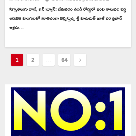
సిగ్మాతెలుగు డాట్, ఇన్ న్యూస్: భీమవరం ఉండి రోడ్డులో జంట కాలువల వద్ద
ఆధునిక హంగులతో నూతనంగా నిర్మిస్తున్న శ్రీ హనుమత్ ఖాళీ వర ప్రసాద్
ఆశ్రమ…
Posts
1
2
…
64
pagination