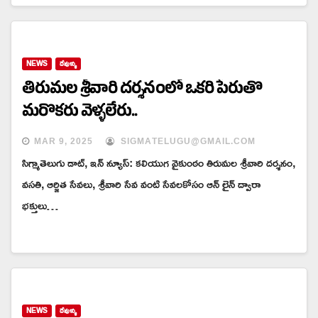
NEWS
దేవుళ్ళు
తిరుమల శ్రీవారి దర్శనంలో ఒకరి పేరుతొ
మరొకరు వెళ్ళలేరు..
MAR 9, 2025
SIGMATELUGU@GMAIL.COM
సిగ్మాతెలుగు డాట్, ఇన్ న్యూస్: కలియుగ వైకుంఠం తిరుమల శ్రీవారి దర్శనం,
వసతి, ఆర్జిత సేవలు, శ్రీవారి సేవ వంటి సేవలకోసం ఆన్ లైన్ ద్వారా
భక్తులు…
NEWS
దేవుళ్ళు