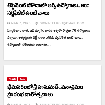
లెఫ్టినెంట్ హోదాలో ఆర్మీ ఉద్యోగాలు.. NCC
సర్టిఫికేట్ ఉంటే చాలు
MAR 7, 2025
SIGMATELUGU@GMAIL.COM
సిగ్మాతెలుగు డాట్, ఇన్ న్యూస్: భారత ఆర్మీలో కొత్తగా 76 ఉద్యోగాలు
పడ్డాయి. అభ్యర్థులకు డిగ్రీ చదివి ఎన్‌సీసీ సర్టిఫికేట్ ఉంటే చాలు..
ఉద్యోగంలో చేరేందుకు అవకాశం…
NEWS
దేవుళ్ళు
భీమవరంలో శ్రీ హనుమత్.. వనాశ్రమం
ప్రారంభ వారోత్సవాలు
MAR 6, 2025
SIGMATELUGU@GMAIL.COM