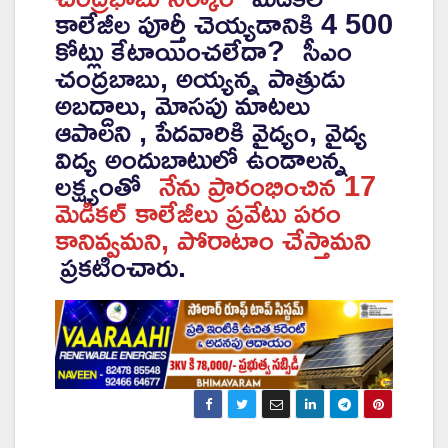
కాలేజీల పూర్తీ చెయ్యడానికి 4 500
కోట్లు కేటాయించలేదా?
సీఎం
చంద్రబాబు, అయ్యన్న పాత్రుడు
అబద్దాలు, మోసపు మాటలు
ఆపాలని , పేదవారికి వైద్యం, వైద్య
విద్య అందుబాటులో ఉండాలన్న
లక్ష్యంతో
నేను ప్రారంభించిన 17
మెడికల్ కాలేజీలు ప్రవేటు పరం
కానివ్వమని, పోరాటాం చేస్తామని
ప్రకటించారు.