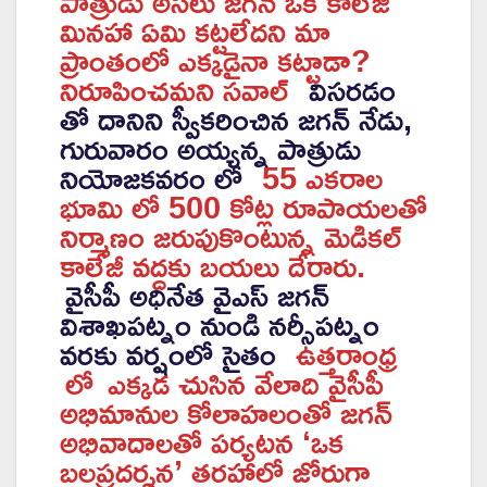
పాత్రుడు అసలు జగన్ ఒక కాలేజీ
మినహా ఏమి కట్టలేదని మా
ప్రాంతంలో ఎక్కడైనా కట్టాడా?
నిరూపించమని సవాల్
విసరడం
తో దానిని స్వీకరించిన జగన్ నేడు,
గురువారం అయ్యన్న పాత్రుడు
నియోజకవరం లో
55 ఎకరాల
భూమి లో 500 కోట్ల రూపాయలతో
నిర్మాణం జరుపుకొంటున్న మెడికల్
కాలేజీ వద్దకు బయలు దేరారు.
వైసీపీ అధినేత వైఎస్ జగన్
విశాఖపట్నం నుండి నర్సీపట్నం
వరకు వర్షంలో సైతం
ఉత్తరాంధ్ర
లో
ఎక్కడ చుసిన వేలాది వైసీపీ
అభిమానుల కోలాహలంతో జగన్
అభివాదాలతో పర్యటన ‘ఒక
బలప్రదర్శన’ తరహాలో జోరుగా