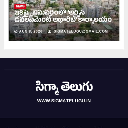
NEWS
ఇకపై.. భీమవరంలో ‘అర్బన్‌
డవలప్‌మెంట్‌ అథారిటీ’ కార్యాలయం
AUG 8, 2026
SIGMATELUGU@GMAIL.COM
సిగ్మా తెలుగు
WWW.SIGMATELUGU.IN