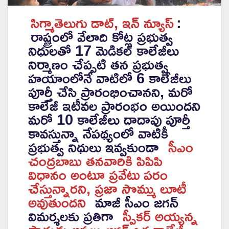
సిగ్మాతెలుగు డాట్, ఇన్ న్యూస్
:
రాష్ట్రంలో వేలాది కోట్ల ప్రభుత్వ
నిధులతో 17 మెడికల్ కాలేజీలు
నిర్మాణం చేప్పటి తన ప్రభుత్వ
హయాంలోనే వాటిలో 6 కాలేజీలు
పూర్తీ చేసి ప్రారంభించానని, మరో
కాలేజీ ఇటీవల ప్రారంభం అయిందని
మరో 10 కాలేజీలు దాదాపు పూర్తీ
కావస్తున్నా నేపథ్యంలో వాటికీ
ప్రభుత్వ నిధులు ఇవ్వకుండా
సీఎం
చంద్రబాబు తనవారికి పిపిపి
విధానం అంటూ ప్రవేటు పరం
చేస్తున్నారని, ప్రజా సొమ్ము లూటీ
అవుతుందని
మాజీ సీఎం జగన్
విమర్శలకు ప్రతిగా
స్పీకర్ అయ్యన్న