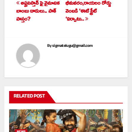
ఆఫ్ఘనిస్తాన్ ఫై వైమానిక
భీమవరం,రాయలం రోడ్డు
Post
బాంబు దాడులు.. పాక్
వెంబడి ‘ఈట్ స్ట్రీట్
navigation
హస్తం?
‘ఏర్పాటు..
By
sigmatelugu@gmail.com
RELATED POST
NEWS