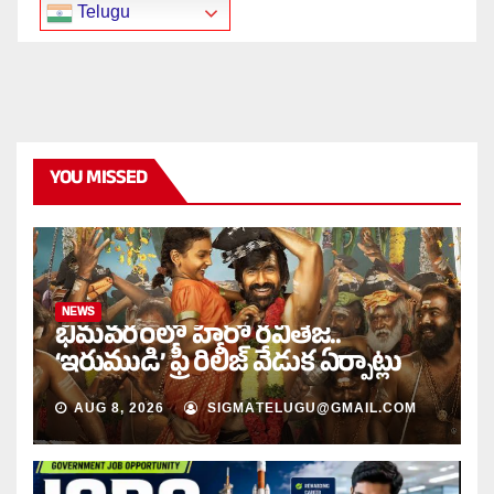
Telugu
YOU MISSED
NEWS
భీమవరంలో హీరో రవితేజ..
‘ఇరుముడి’ ఫ్రీ రిలీజ్ వేడుక ఏర్పాట్లు
AUG 8, 2026
SIGMATELUGU@GMAIL.COM