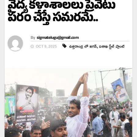
వైద్య కళాశాలలు ప్రెవేటు
పరం చేస్తే సమరమే..
By
sigmatelugu@gmail.com
,
ఉత్తరాంద్ర లో జగన్
విశాఖ స్టీల్ ప్లాంట్
OCT 9, 2025