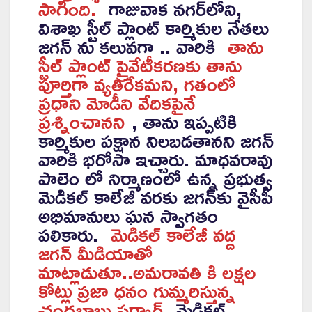
సాగింది.
గాజువాక నగర్‌లోని,
విశాఖ స్టీల్ ప్లాంట్ కార్మికుల నేతలు
జగన్ ను కలువగా .. వారికి
తాను
స్టీల్ ప్లాంట్ ప్రైవేటీకరణకు తాను
పూర్తిగా వ్యతిరేకమని, గతంలో
ప్రధాని మోడీని వేదికపైనే
ప్రశ్నించానని
, తాను ఇప్పటికి
కార్మికుల పక్షాన నిలబడతానని జగన్
వారికి భరోసా ఇచ్చారు. మాధవరావు
పాలెం లో నిర్మాణంలో ఉన్న ప్రభుత్వ
మెడికల్ కాలేజీ వరకు జగన్‌కు వైసీపీ
అభిమానులు ఘన స్వాగతం
పలికారు.
మెడికల్ కాలేజీ వద్ద
జగన్ మీడియాతో
మాట్లాడుతూ..అమరావతి కి లక్షల
కోట్లు ప్రజా ధనం గుమ్మరిస్తున్న
చంద్రభాబు సర్కార్
మెడికల్