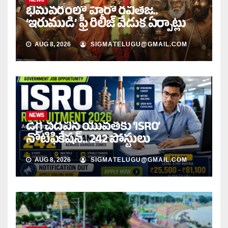
భీమవరంలో హీరో రవితేజ..
‘ఇరుముడి’ ఫ్రీ రిలీజ్ వేడుక ఏర్పాట్లు
AUG 8, 2026
SIGMATELUGU@GMAIL.COM
NEWS
డిగ్రీ చదివిన యువతకు ‘ISRO’
నోటిఫికేషన్‌.. 242 పోస్టులు
AUG 8, 2026
SIGMATELUGU@GMAIL.COM