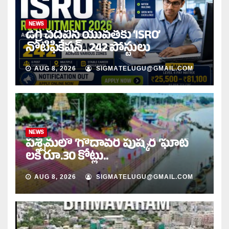
NEWS
డిగ్రీ చదివిన యువతకు ‘ISRO’
నోటిఫికేషన్‌.. 242 పోస్టులు
AUG 8, 2026
SIGMATELUGU@GMAIL.COM
NEWS
పశ్చిమలో ‘గోదావరి పుష్కర ‘ఘాట్
లకి రూ.30 కోట్లు..
AUG 8, 2026
SIGMATELUGU@GMAIL.COM