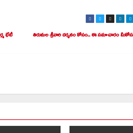
్మ భేటీ
తిరుమల శ్రీవారి దర్శనం కోసం.. ఈ సమాచారం మీకోస