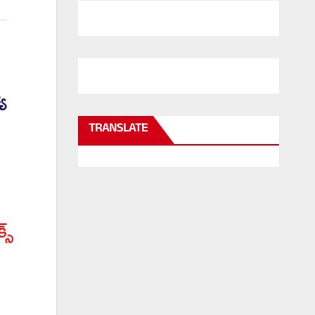
య
TRANSLATE
్స్