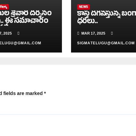
దేవుళ్ళు
NEWS
ల శ్రీవారి దర్శనం
కాస్త దిగివస్తున్న బ
.. ఈ సమాచారం
ధరలు..
సమే..
, 2025
MAR 17, 2025
TELUGU@GMAIL.COM
SIGMATELUGU@GMAIL.COM
d fields are marked
*