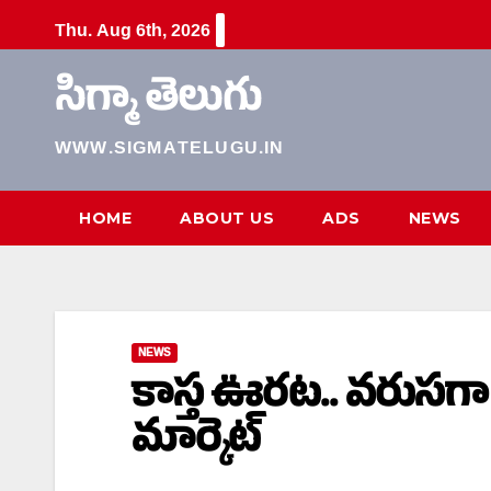
Skip
Thu. Aug 6th, 2026
to
content
సిగ్మా తెలుగు
WWW.SIGMATELUGU.IN
HOME
ABOUT US
ADS
NEWS
NEWS
కాస్త ఊరట.. వరుసగా 
మార్కెట్