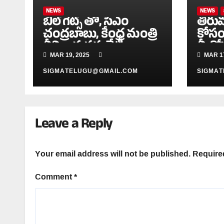
NEWS
NEWS
బిల్ గేట్స్ తో, సీఎం
తిరుమ
చంద్రబాబు, కేంద్ర మంత్రి
కోసం
శ్రీనివాస వర్మ భేటీ
మీకో
MAR 19, 2025
MAR 17
SIGMATELUGU@GMAIL.COM
SIGMA
Leave a Reply
Your email address will not be published.
Require
Comment
*