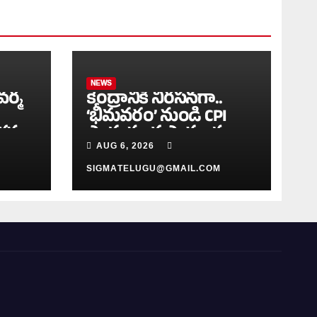
NEWS
వర్మ
కేంద్రానికి నిరసనగా..
‘భీమవరం’ నుండి CPI
మేళనం
పాదయాత్ర ప్రారంభం
AUG 6, 2026
M
SIGMATELUGU@GMAIL.COM