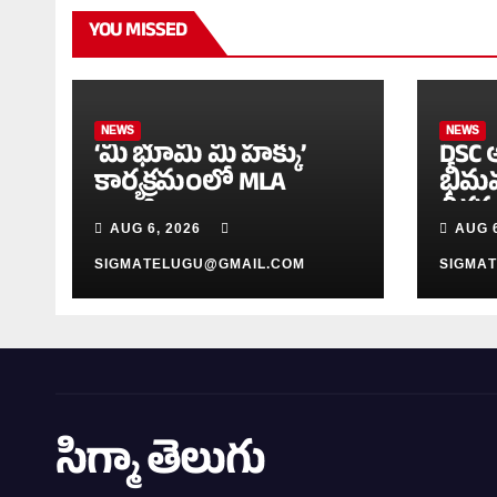
YOU MISSED
NEWS
NEWS
‘మీ భూమి మీ హక్కు’
DSC 
కార్యక్రమంలో MLA
భీమవ
అంజిబాబు
దీక్
AUG 6, 2026
AUG 6
SIGMATELUGU@GMAIL.COM
SIGMA
సిగ్మా తెలుగు