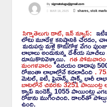
By
sigmatelugu@gmail.com
,
shares
stok mark
MAR 18, 2025
సిగ్మాతెలుగు డాట్, ఇన్ న్యూస్:
ఇటీవ
లోటు మూడేళ్ల కనిష్టానికి చేరడం, చ
మదుపర్లు మళ్లీ కొనుగోళ్ల వేగం పు
లాభాలు అందుకున్న దేశీయ సూచీల
దూసుకొనివెళ్ళాయి.
గత సోమవారం మ
మంగళవారం
ఉదయం దాదాపు 500 పా
రోజంతా లాభాల్లోనే కదలాడింది
. 75
మెటల్, ఐటీ, ఫైనాన్స్ స్టాక్స్ భారీ 
బాటలోనే చివరకు 3251 పాయింట్ల లా
క్యాప్ ఇండెక్స్ 1055 పాయింట్లు ఎగబ
రోజును ముగించింది. డాలర్‌తో పోల
ఉంది.