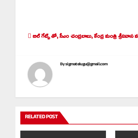
బిల్ గేట్స్ తో, సీఎం చంద్రబాబు, కేంద్ర మంత్రి శ్రీనివాస వర
Post
navigation
By
sigmatelugu@gmail.com
RELATED POST