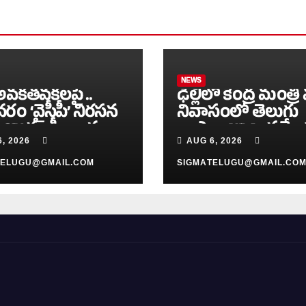
NEWS
అవకతవకలపై ..
ఢిల్లీలో కేంద్ర మంత్రి 
రం ‘వైసీపీ’ నిరసన
నివాసంలో తెలుగు
షకు CPI సంఘీభావం
రాష్ట్రాల NDA.. సమ్
, 2026
AUG 6, 2026
TELUGU@GMAIL.COM
SIGMATELUGU@GMAIL.CO