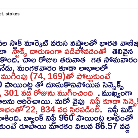
,
et
stokes
ల స్టాక్ మార్కెట్ వరుస నష్టాలతో భారత వాణిజ్
ాలా
స్టాక్స్ దారుణంగా పడిపోవడంతో
తెలివైన
ంజుకొంది. చాల రోజుల తరువాత
గత సోమవారం
ు నేడు, మంగళవారం కూడా లాభాలలో
ుగింపు (74, 169)తో పోల్చుకుంటే
యింట్ల తో దూసుకొనిపోయిన సెన్సెక్స్
, 301 వద్ద రోజును ముగించింది
.
ముఖ్యంగా
లాభాలను ఆర్జించాయి. మరో వైపు
నిఫ్టీ కూడా సెన్సెక
భంతో 22, 834 వద్ద స్థిరపడింది.
నిఫ్టీ మిడ్
ాకింది. బ్యాంక్ నిఫ్టీ 960 పాయింట్ల లాభంతో
్చుకుంటే రూపాయి మారకం విలువ 86.57 వద్ద