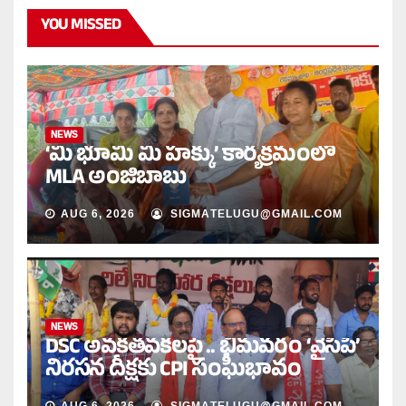
YOU MISSED
NEWS
‘మీ భూమి మీ హక్కు’ కార్యక్రమంలో
MLA అంజిబాబు
AUG 6, 2026
SIGMATELUGU@GMAIL.COM
NEWS
DSC అవకతవకలపై .. భీమవరం ‘వైసీపీ’
నిరసన దీక్షకు CPI సంఘీభావం
AUG 6, 2026
SIGMATELUGU@GMAIL.COM