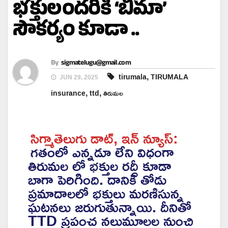
భక్తులందరికీ ‘బీమా’
సౌకర్యం కూడా ..
By
sigmatelugu@gmail.com
,
tirumala
TIRUMALA
JUN 29, 2025
,
,
insurance
ttd
తిరుమల
సిగ్మాతెలుగు డాట్, ఇన్ న్యూస్:
గతంలో ఎన్నడూ లేని విధంగా
తిరుమల లో భక్తుల రద్దీ కూడా
బాగా పెరిగింది. దానికి తోడు
ప్రమాదాలలో భక్తులు మరణిసున్న
ఘటనలు జరుగుతున్నాయి. దీనితో
TTD ప్రపంచ నలుమూలల నుంచి