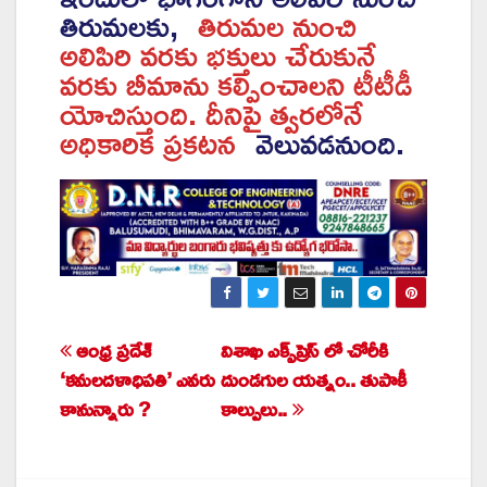
తిరుమలకు,
తిరుమల నుంచి
అలిపిరి వరకు భక్తులు చేరుకునే
వరకు బీమాను కల్పించాలని టీటీడీ
యోచిస్తుంది. దీనిపై త్వరలోనే
అధికారిక ప్రకటన
వెలువడనుంది.
ఆంధ్ర ప్రదేశ్
విశాఖ ఎక్స్‌ప్రెస్‌ లో చోరీకి
Post
‘కమలదళాధిపతి’ ఎవరు
దుండగుల యత్నం.. తుపాకీ
navigation
కానున్నారు ?
కాల్పులు..