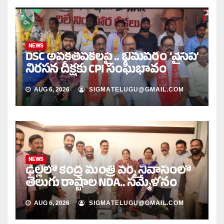
NEWS
DSC అవకతవకలపై .. భీమవరం ‘వైసీపీ’
నిరసన దీక్షకు CPI సంఘీభావం
AUG 6, 2026
SIGMATELUGU@GMAIL.COM
NEWS
ఢిల్లీలో కేంద్ర మంత్రి వర్మ నివాసంలో
తెలుగు రాష్ట్రాల NDA.. సమ్మేళనం
AUG 6, 2026
SIGMATELUGU@GMAIL.COM