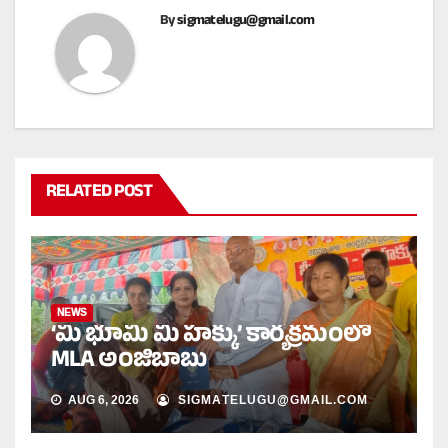
By
sigmatelugu@gmail.com
RELATED POST
NEWS
‘మీ భూమి మీ హక్కు’ కార్యక్రమంలో
MLA అంజిబాబు
AUG 6, 2026
SIGMATELUGU@GMAIL.COM