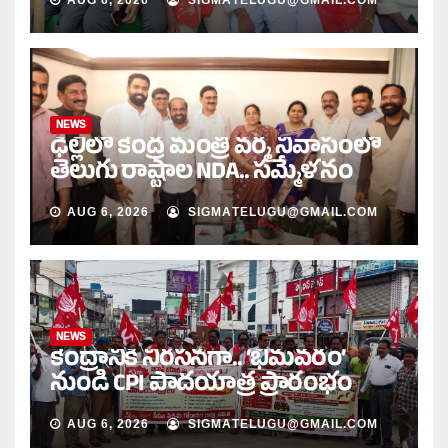
NEWS
ఢిల్లీలో కేంద్ర మంత్రి వర్మ నివాసంలో
తెలుగు రాష్ట్రాల NDA.. సమ్మేళనం
AUG 6, 2026
SIGMATELUGU@GMAIL.COM
NEWS
కేంద్రానికి నిరసనగా.. ‘భీమవరం’
నుండి CPI పాదయాత్ర ప్రారంభం
AUG 6, 2026
SIGMATELUGU@GMAIL.COM