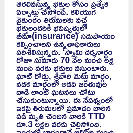
తరలివస్తున్న భక్తుల కోసం ప్రత్యేక
ఏర్పాట్లు చేస్తోంది. కలియుగ
వైకుంఠం తిరుమలకు వచ్చే
భక్తులందరికీ భవిష్యత్తులో
బీమా(insurance) సదుపాయం
కల్పించాలని ఉన్నతాధికారులు
పరిశీలిస్తున్నరు. ‘స్వామి దర్శనార్థం
రోజూ సుమారు 70 వేల నుంచి లక్ష
మంది వరకు భక్తులు వస్తుంటారు.
ఘాట్ రోడ్లు, శ్రీవారి మెట్టు మార్గం,
నడక మార్గంలో అడవి జంతువుల
దాడి లాంటి ఘటనలు చోటు
చేసుకుంటున్నాయి. ఈ నేపథ్యంలో
ఇకపై తిరుమలలో ప్రమాదం బారిన
పడి మృతి చెందిన వారికి TTD
రూ.3 లక్షల వరకు చెల్లిస్తోంది.
ఇందులో భాగంగానే అలిపిరి నుంచి