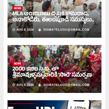
NEWS
MLA అంజిబాబు దృష్టికి కొమరాడ,
అనాకోడేరు, ఈలంపూడి సమస్యలు..
AUG 8, 2026
SIGMATELUGU@GMAIL.COM
NEWS
2000 కేజీల స్వీట్స్ తో
శ్రీమావుళ్ళమ్మవారికి ‘సారె’ సమర్పణ
AUG 8, 2026
SIGMATELUGU@GMAIL.COM