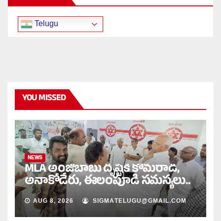
Telugu
YOU MISSED
NEWS
MLA అంజిబాబు దృష్టికి కొమరాడ,
అనాకోడేరు, ఈలంపూడి సమస్యలు..
AUG 8, 2026
SIGMATELUGU@GMAIL.COM