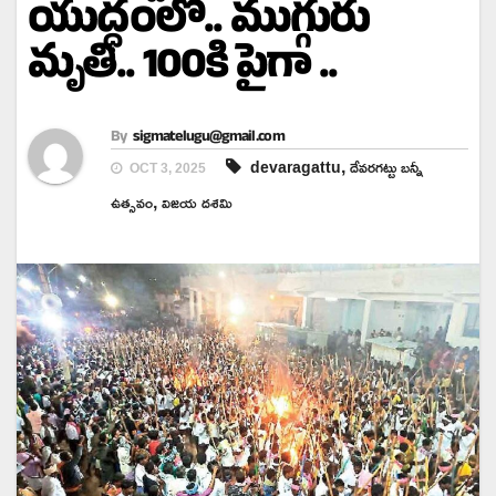
యుద్ధంలో.. ముగ్గురు
మృతి.. 100కి పైగా ..
By
sigmatelugu@gmail.com
,
devaragattu
దేవరగట్టు బన్నీ
OCT 3, 2025
,
ఉత్సవం
విజయ దశమి