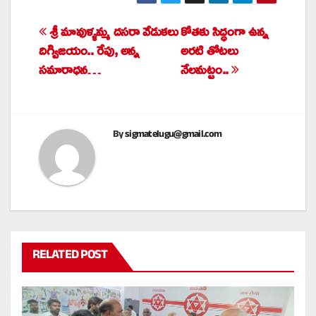
శ్రీ మావుళ్ళమ్మ దసరా వేడుకలు
కోతకు సిద్ధంగా ఉన్న
Post
దిగ్విజయం.. రేపు, అన్న
అరటి తోటలు
navigation
సమారాధన…
నేలమట్టం..
By
sigmatelugu@gmail.com
RELATED POST