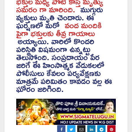
భక్తుల మధ్య పోటీ కాస్త మృత్యు
సమరం గా మారింది.
ముగ్గురు
వ్యక్తులు మృతి చెందారు. ఈ
ఘర్షణలో మరో
వంద మందికి
పైగా భక్తులకు తీవ్ర గాయాలు
అయ్యాయి. వారిలో కొందరి
పరిస్థితి విషమంగా ఉన్నట్టు
తెలుస్తోంది. సంప్రదాయం పేర
జరిగే ఈ హింసాత్మక వేడుకలలో
పోలీసులు కేవలం పర్యవేక్షణకు
మాత్రమే పరిమితం కావడం వల్ల ఈ
ఘోరం జరిగింది.