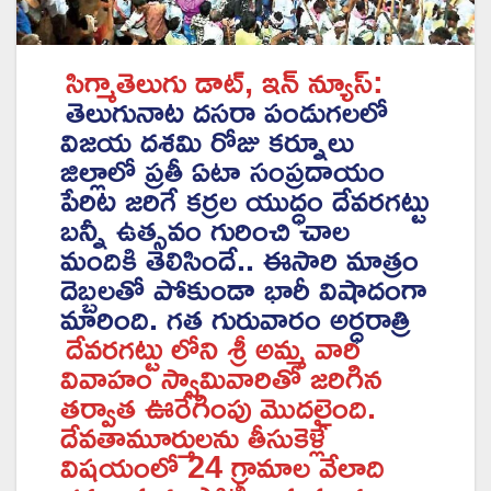
సిగ్మాతెలుగు డాట్, ఇన్ న్యూస్:
తెలుగునాట దసరా పండుగలలో
విజయ దశమి రోజు కర్నూలు
జిల్లాలో ప్రతీ ఏటా సంప్రదాయం
పేరిట జరిగే కర్రల యుద్ధం దేవరగట్టు
బన్నీ ఉత్సవం గురించి చాల
మందికి తెలిసిందే.. ఈసారి మాత్రం
దెబ్బలతో పోకుండా భారీ విషాదంగా
మారింది. గత గురువారం అర్ధరాత్రి
దేవరగట్టు లోని శ్రీ అమ్మ వారి
వివాహం స్వామివారితో జరిగిన
తర్వాత ఊరేగింపు మొదలైంది.
దేవతామూర్తులను తీసుకెళ్లే
విషయంలో 24 గ్రామాల వేలాది