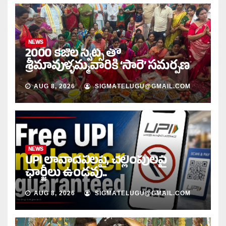
NEWS
2000 కేజీల స్వీట్స్ తో
శ్రీమావుళ్ళమ్మవారికి ‘సారె’ సమర్పణ
AUG 8, 2026
SIGMATELUGU@GMAIL.COM
NEWS
UPI లావాదేవీలపై, చెల్లింపులపై
ఛార్జీలు ఉండవు..
AUG 8, 2026
SIGMATELUGU@GMAIL.COM