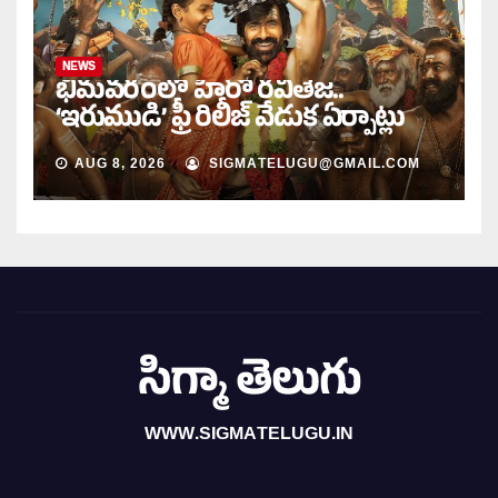
NEWS
భీమవరంలో హీరో రవితేజ..
‘ఇరుముడి’ ఫ్రీ రిలీజ్ వేడుక ఏర్పాట్లు
AUG 8, 2026
SIGMATELUGU@GMAIL.COM
సిగ్మా తెలుగు
WWW.SIGMATELUGU.IN