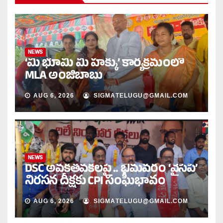
NEWS
‘మీ భూమి మీ హక్కు’ కార్యక్రమంలో
MLA అంజిబాబు
AUG 6, 2026
SIGMATELUGU@GMAIL.COM
NEWS
DSC అవకతవకలపై .. భీమవరం ‘వైసీపీ’
నిరసన దీక్షకు CPI సంఘీభావం
AUG 6, 2026
SIGMATELUGU@GMAIL.COM