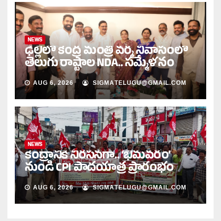
NEWS
ఢిల్లీలో కేంద్ర మంత్రి వర్మ నివాసంలో
తెలుగు రాష్ట్రాల NDA.. సమ్మేళనం
AUG 6, 2026
SIGMATELUGU@GMAIL.COM
NEWS
కేంద్రానికి నిరసనగా.. ‘భీమవరం’
నుండి CPI పాదయాత్ర ప్రారంభం
AUG 6, 2026
SIGMATELUGU@GMAIL.COM