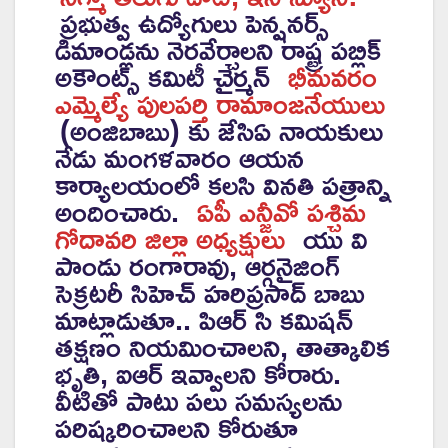
ప్రభుత్వ ఉద్యోగులు పెన్షనర్స్
డిమాండ్లను నెరవేర్చాలని రాష్ట్ర పబ్లిక్
అకౌంట్స్ కమిటీ చైర్మన్
భీమవరం
ఎమ్మెల్యే పులపర్తి రామాంజనేయులు
(అంజిబాబు) కు జేసిఏ నాయకులు
నేడు మంగళవారం ఆయన
కార్యాలయంలో కలసి వినతి పత్రాన్ని
అందించారు.
ఏపీ ఎన్జీవో పశ్చిమ
గోదావరి జిల్లా అధ్యక్షులు
యు వి
పాండు రంగారావు, ఆర్గనైజింగ్
సెక్రటరీ సిహెచ్ హరిప్రసాద్ బాబు
మాట్లాడుతూ.. పిఆర్ సి కమిషన్
తక్షణం నియమించాలని, తాత్కాలిక
భృతి, ఐఆర్ ఇవ్వాలని కోరారు.
వీటితో పాటు పలు సమస్యలను
పరిష్కరించాలని కోరుతూ