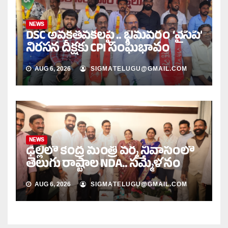
NEWS
DSC అవకతవకలపై .. భీమవరం ‘వైసీపీ’
నిరసన దీక్షకు CPI సంఘీభావం
AUG 6, 2026
SIGMATELUGU@GMAIL.COM
NEWS
ఢిల్లీలో కేంద్ర మంత్రి వర్మ నివాసంలో
తెలుగు రాష్ట్రాల NDA.. సమ్మేళనం
AUG 6, 2026
SIGMATELUGU@GMAIL.COM