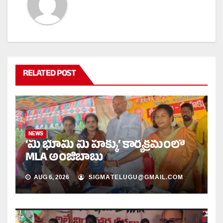
RELATED POST
NEWS
‘మీ భూమి మీ హక్కు’ కార్యక్రమంలో
MLA అంజిబాబు
AUG 6, 2026
SIGMATELUGU@GMAIL.COM