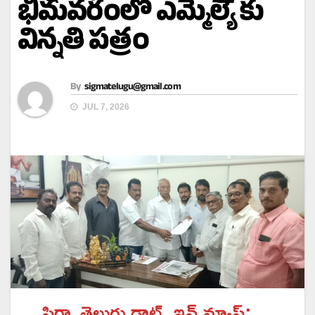
భీమవరంలో ఎమ్మెల్యే కు
విన్నతి పత్రం
By
sigmatelugu@gmail.com
JUL 7, 2026
సిగ్మా తెలుగు డాట్, ఇన్ న్యూస్: