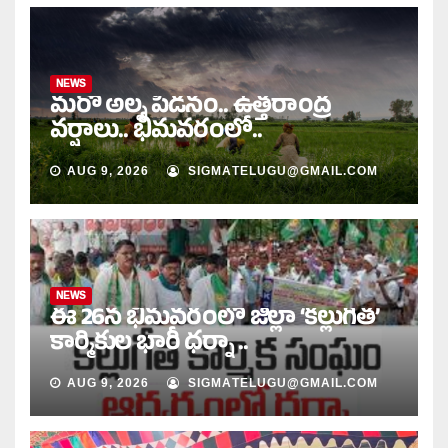
NEWS
మరో అల్ప పీడనం.. ఉత్తరాంద్ర
వర్షాలు.. భీమవరంలో..
AUG 9, 2026
SIGMATELUGU@GMAIL.COM
NEWS
ఈ 26న భీమవరంలో జిల్లా ‘కల్లుగీత’
కార్మికుల భారీ ధర్నా ..
AUG 9, 2026
SIGMATELUGU@GMAIL.COM