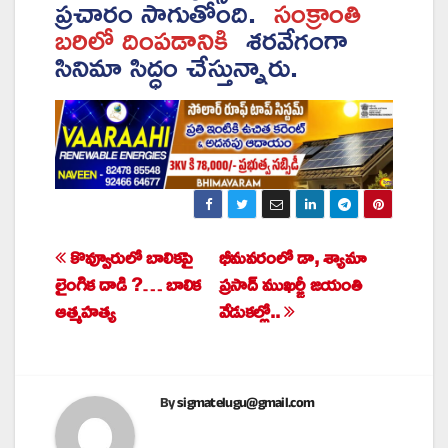
ప్రచారం సాగుతోంది.
సంక్రాంతి
బరిలో దింపడానికి
శరవేగంగా
సినిమా సిద్ధం చేస్తున్నారు.
కొవ్వూరులో బాలికపై
భీమవరంలో డా, శ్యామా
Post
లైంగిక దాడి ?… బాలిక
ప్రసాద్ ముఖర్జీ జయంతి
navigation
ఆత్మహత్య
వేడుకల్లో..
By
sigmatelugu@gmail.com