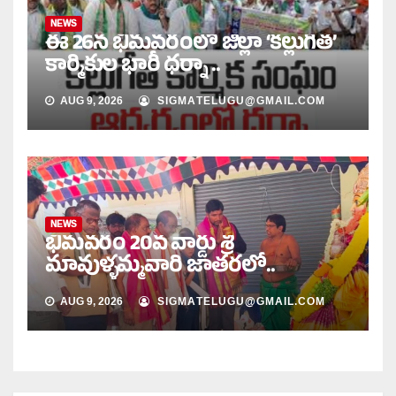
NEWS
ఈ 26న భీమవరంలో జిల్లా ‘కల్లుగీత’
కార్మికుల భారీ ధర్నా ..
AUG 9, 2026
SIGMATELUGU@GMAIL.COM
NEWS
భీమవరం 20వ వార్డు శ్రీ
మావుళ్ళమ్మవారి జాతరలో..
AUG 9, 2026
SIGMATELUGU@GMAIL.COM