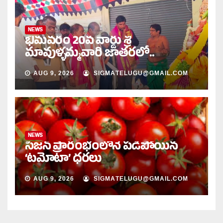
NEWS
భీమవరం 20వ వార్డు శ్రీ
మావుళ్ళమ్మవారి జాతరలో..
AUG 9, 2026
SIGMATELUGU@GMAIL.COM
NEWS
సీజన్ ప్రారంభంలోనే పడిపోయిన
‘టమోటా’ ధరలు
AUG 9, 2026
SIGMATELUGU@GMAIL.COM