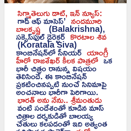
సిగ్మాతెలుగు డాట్, ఇన్ న్యూస్:
గాడ్ ఆఫ్ మాసెస్’
నందమూరి
బాలకృష్ణ
(Balakrishna),
సక్సెస్‌ఫుల్ డైరెక్టర్
కొరటాల శివ
(Koratala Siva)
కాంబినేషన్‌లో సీనియర్
యాంగ్రీ
హీరో రాజశేఖర్ కీలక పాత్రలో
ఒక
భారీ చిత్రం రానున్న విషయం
తెలిసిందే. ఈ కాంబినేషన్
ప్రకటించినప్పటి నుంచే సినిమాపై
అంచనాలు భారీగా పెరిగాయి.
భారత్ అను నేను.. శ్రీమంతుడు
వంటి సందేశంతో కూడిన మాస్
చిత్రాల దర్శకుడితో బాలయ్య
చేతులు కలపడంతో ఇది అత్యంత