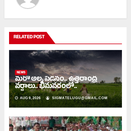
RELATED POST
NEWS
మరో అల్ప పీడనం.. ఉత్తరాంద్ర
వర్షాలు.. భీమవరంలో..
AUG 9, 2026
SIGMATELUGU@GMAIL.COM