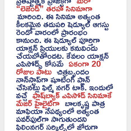
ప్రతిష్టాత్మక ప్రాజెక్ట్‌గా
మరో
“లెజెండ్” తరహా సినిమాగా
మారింది. ఈ సినిమా అత్యంత
కీలకమైన తదుపరి షెడ్యూల్ ఆగస్టు
రెండో వారంలో ప్రారంభం
కానుంది. ఈ షెడ్యూల్ పూర్తిగా
యాక్షన్ ప్రియులకు కనువిందు
చేయబోతోందట. కేవలం యాక్షన్
ఎపిసోడ్స్ కోసమే
ఏకంగా 20
రోజుల పాటు
చిత్రబృందం
నాన్‌స్టాప్‌గా షూటింగ్ ప్లాన్
చేసినట్లు ఫిల్మ్ నగర్ టాక్. ఇందులో
వచ్చే
ఫ్లాష్‌బ్యాక్ ఎపిసోడ్ సినిమాకే
మేజర్ హైలైట్‌గా
బాలకృష్ణ పాత్ర
మాఫియా నేపథ్యంలో అత్యంత
పవర్‌ఫుల్‌గా సాగుతుందని
ఫిలింనగర్ సర్కిల్స్‌లో జోరుగా