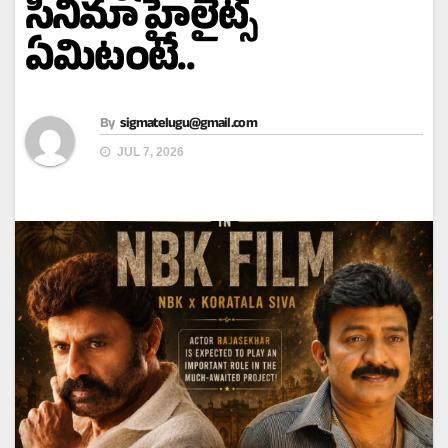
సినిమా హైలైట్స్
ఏమిటంటే..
By
sigmatelugu@gmail.com
JUL 7, 2026