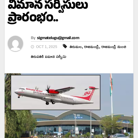
విమాన సర్వీసులు
ప్రారంభం..
By
sigmatelugu@gmail.com
,
,
తిరుమల
రాజమండ్రి
రాజమండ్రి నుంచి
OCT 1, 2025
తిరుపతికి విమాన సర్వీసు