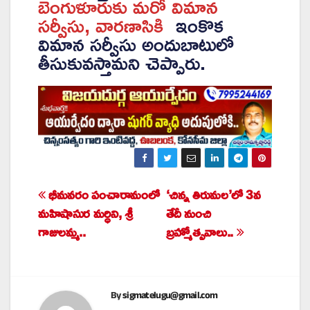
బెంగుళూరుకు మరో విమాన
సర్వీసు, వారణాసికి
ఇంకొక
విమాన సర్వీసు అందుబాటులో
తీసుకువస్తామని చెప్పారు.
భీమవరం పంచారామంలో
‘చిన్న తిరుమల’లో 3వ
Post
మహిషాసుర మర్ధిని, శ్రీ
తేదీ నుంచి
navigation
గాజులమ్మ..
బ్రహ్మోత్సవాలు..
By
sigmatelugu@gmail.com