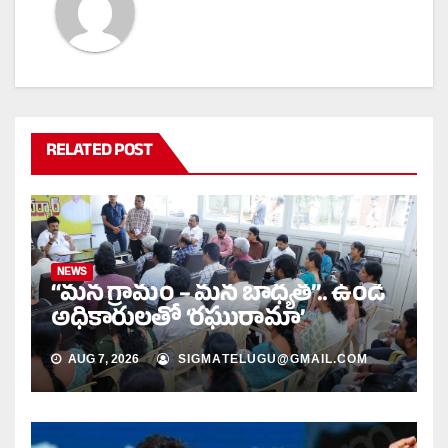
RELATED POST
NEWS
“మన గ్రామం – మన బాధ్యత”.. ఉండి
అధికారులతో ‘రఘురామా’
AUG 7, 2026
SIGMATELUGU@GMAIL.COM