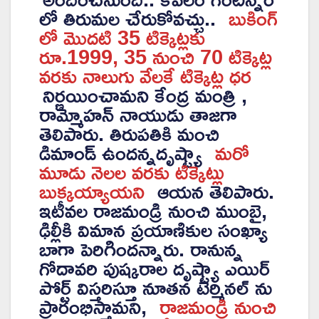
లో తిరుమల చేరుకోవచ్చు..
బుకింగ్
లో మొదటి 35 టిక్కెట్లకు
రూ.1999, 35 నుంచి 70 టిక్కెట్ల
వరకు నాలుగు వేలకే టిక్కెట్ల ధర
నిర్ణయించామని కేంద్ర మంత్రి ,
రామ్మోహన్ నాయుడు తాజగా
తెలిపారు. తిరుపతికి మంచి
డిమాండ్ ఉందన్నదృష్ట్యా
మరో
మూడు నెలల వరకు టిక్కెట్లు
బుక్కయ్యాయని
ఆయన తెలిపారు.
ఇటీవల రాజమండ్రి నుంచి ముంబై,
ఢిల్లీకి విమాన ప్రయాణికుల సంఖ్యా
బాగా పెరిగిందన్నారు. రానున్న
గోదావరి పుష్కరాల దృష్ట్యా ఎయిర్
పోర్ట్ విస్తరిస్తూ నూతన టెర్మినల్ ను
ప్రారంభిస్తామని,
రాజమండ్రి నుంచి