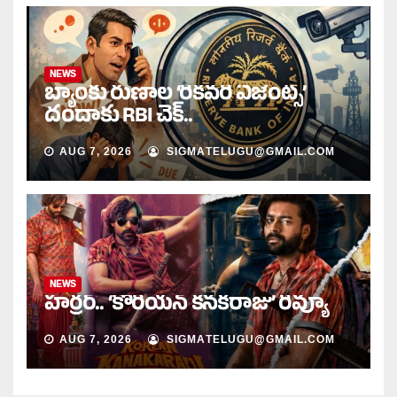
NEWS
బ్యాంకు రుణాల ‘రికవరీ ఏజెంట్స్’
దందాకు RBI చెక్..
AUG 7, 2026
SIGMATELUGU@GMAIL.COM
NEWS
హర్రర్.. ‘కొరియన్ కనకరాజు’ రివ్యూ
AUG 7, 2026
SIGMATELUGU@GMAIL.COM