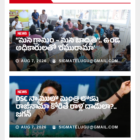
NEWS
“మన గ్రామం – మన బాధ్యత”.. ఉండి
అధికారులతో ‘రఘురామా’
AUG 7, 2026
SIGMATELUGU@GMAIL.COM
NEWS
DSC స్కాములో మంత్రి లోకేష్
రాజీనామా కోరితే రాళ్ల దాడులా?..
జగన్
AUG 7, 2026
SIGMATELUGU@GMAIL.COM