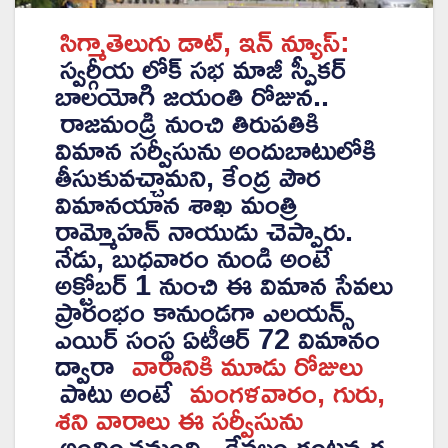
సిగ్మాతెలుగు డాట్, ఇన్ న్యూస్:
స్వర్గీయ లోక్ సభ మాజీ స్పీకర్
బాలయోగి జయంతి రోజున..
రాజమండ్రి నుంచి తిరుపతికి
విమాన సర్వీసును అందుబాటులోకి
తీసుకువచ్చామని, కేంద్ర పౌర
విమానయాన శాఖ మంత్రి
రామ్మోహన్ నాయుడు చెప్పారు.
నేడు, బుధవారం నుండి అంటే
అక్టోబర్ 1 నుంచి ఈ విమాన సేవలు
ప్రారంభం కానుండ‌గా ఎలయన్స్‌
ఎయిర్‌ సంస్థ ఏటీఆర్‌ 72 విమానం
ద్వారా
వారానికి మూడు రోజులు
పాటు అంటే
మంగళవారం, గురు,
శని వారాలు ఈ సర్వీసును
అందించ‌నుంది.. కేవలం గంటన్నర