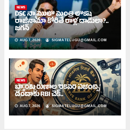
NEWS
DSC స్కాములో మంత్రి లోకేష్
రాజీనామా కోరితే రాళ్ల దాడులా?..
జగన్
AUG 7, 2026
SIGMATELUGU@GMAIL.COM
NEWS
బ్యాంకు రుణాల ‘రికవరీ ఏజెంట్స్’
దందాకు RBI చెక్..
AUG 7, 2026
SIGMATELUGU@GMAIL.COM