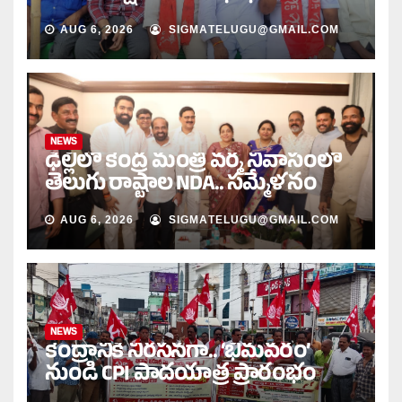
AUG 6, 2026
SIGMATELUGU@GMAIL.COM
NEWS
ఢిల్లీలో కేంద్ర మంత్రి వర్మ నివాసంలో
తెలుగు రాష్ట్రాల NDA.. సమ్మేళనం
AUG 6, 2026
SIGMATELUGU@GMAIL.COM
NEWS
కేంద్రానికి నిరసనగా.. ‘భీమవరం’
నుండి CPI పాదయాత్ర ప్రారంభం