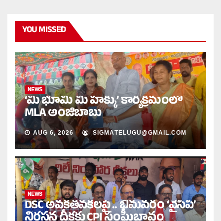
YOU MISSED
NEWS
‘మీ భూమి మీ హక్కు’ కార్యక్రమంలో
MLA అంజిబాబు
AUG 6, 2026
SIGMATELUGU@GMAIL.COM
NEWS
DSC అవకతవకలపై .. భీమవరం ‘వైసీపీ’
నిరసన దీక్షకు CPI సంఘీభావం