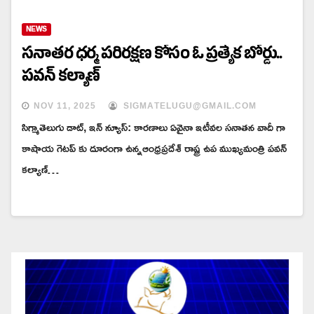
NEWS
సనాతర ధర్మ పరిరక్షణ కోసం ఓ ప్రత్యేక బోర్డు..
పవన్ కల్యాణ్
NOV 11, 2025
SIGMATELUGU@GMAIL.COM
సిగ్మాతెలుగు డాట్, ఇన్ న్యూస్: కారణాలు ఏవైనా ఇటీవల సనాతన వాదీ గా
కాషాయ గెటప్ కు దూరంగా ఉన్నఆంధ్రప్రదేశ్ రాష్ట్ర ఉప ముఖ్యమంత్రి పవన్
కల్యాణ్…