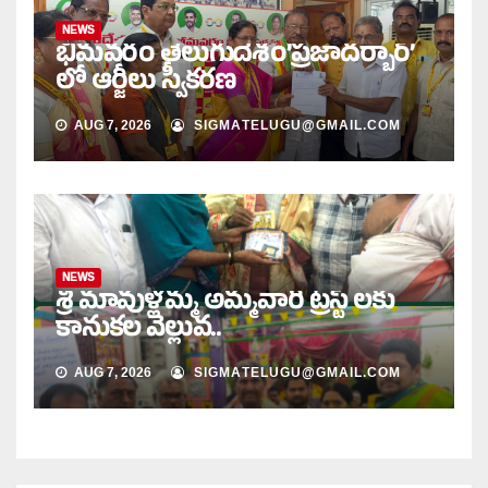
NEWS
భీమవరం తెలుగుదేశం’ప్రజాదర్బార్’
లో ఆర్జీలు స్వీకరణ
AUG 7, 2026
SIGMATELUGU@GMAIL.COM
NEWS
శ్రీ మావుళ్లమ్మ అమ్మవారి ట్రస్ట్ లకు
కానుకల వెల్లువ..
AUG 7, 2026
SIGMATELUGU@GMAIL.COM