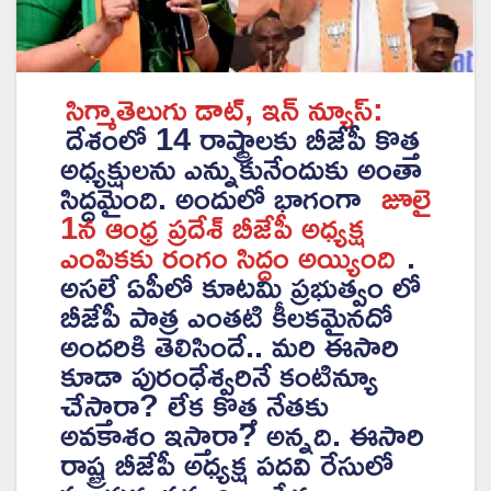
సిగ్మాతెలుగు డాట్, ఇన్ న్యూస్:
దేశంలో 14 రాష్ట్రాలకు బీజేపీ కొత్త
అధ్యక్షులను ఎన్నుకునేందుకు అంతా
సిద్ధమైంది. అందులో భాగంగా
జూలై
1న ఆంధ్ర ప్రదేశ్ బీజేపీ అధ్యక్ష
ఎంపికకు రంగం సిద్ధం అయ్యింది
.
అసలే ఏపీలో కూటమి ప్రభుత్వం లో
బీజేపీ పాత్ర ఎంతటి కీలకమైనదో
అందరికి తెలిసిందే.. మరి ఈసారి
కూడా పురంధేశ్వరినే కంటిన్యూ
చేస్తారా? లేక కొత్త నేతకు
అవకాశం ఇస్తారా? అన్నది. ఈసారి
రాష్ట్ర బీజేపీ అధ్యక్ష పదవి రేసులో