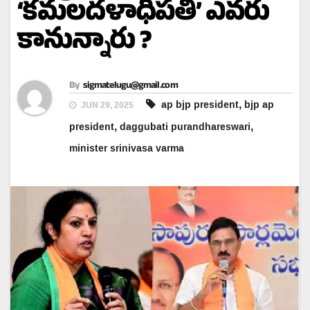
‘కమలదళాధిపతి’ ఎవరు
కానున్నారు ?
By
sigmatelugu@gmail.com
,
ap bjp president
bjp ap
JUN 29, 2025
,
,
president
daggubati purandhareswari
minister srinivasa varma