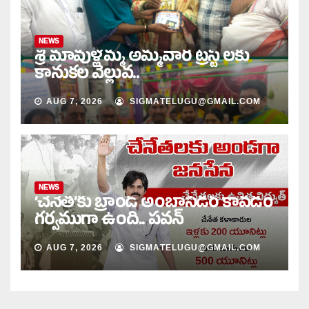
NEWS
శ్రీ మావుళ్లమ్మ అమ్మవారి ట్రస్ట్ లకు
కానుకల వెల్లువ..
AUG 7, 2026
SIGMATELUGU@GMAIL.COM
NEWS
‘చేనేత’కు బ్రాండ్ అంబాసిడర్‌ కావడం
గర్వముగా ఉంది.. పవన్
AUG 7, 2026
SIGMATELUGU@GMAIL.COM