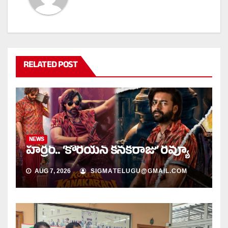
RELATED POST
NEWS
హర్రర్.. ‘కొరియన్ కనకరాజు’ రివ్యూ
AUG 7, 2026
SIGMATELUGU@GMAIL.COM