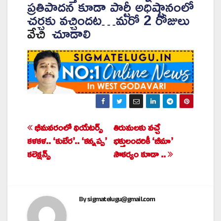
ప్రతిపాదన కూడా పార్టీ అధిష్టానంలో
చర్చకు వచ్చిందట…మరో 2 రోజులు
వేచి
చూడాలి
భీమవరంలో థియేటర్స్
తిరుమలకు వచ్చే
Post
కళకళ.. ‘కుబేర’.. ‘కన్నప్ప’
భక్తులందరికీ ‘బీమా’
navigation
కలెక్షన్స్
సౌకర్యం కూడా ..
By
sigmatelugu@gmail.com