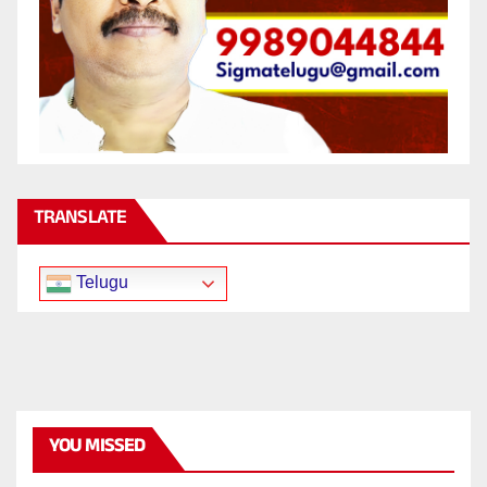
TRANSLATE
Telugu
YOU MISSED