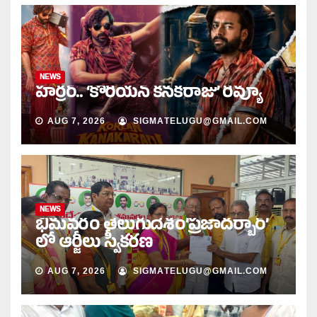
NEWS
హర్రర్.. ‘కొరియన్ కనకరాజు’ రివ్యూ
AUG 7, 2026
SIGMATELUGU@GMAIL.COM
NEWS
భీమవరం తెలుగుదేశం’ప్రజాదర్బార్’
లో ఆర్జీలు స్వీకరణ
AUG 7, 2026
SIGMATELUGU@GMAIL.COM