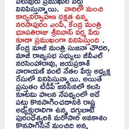
పలువురు ప్రముఖుల పేర్లు
వినిపిస్తున్నాయి.
వారిలో మంచి
కార్యనిర్వాహణ దక్షత ఉన్న
నరసాపురం ఎంపీ, కేంద్ర మంత్రి
భూపతిరాజు శ్రీనివాస్ వర్మ పేరు
కూడా ప్రముఖంగా వినిపిస్తుంది
.
కేంద్ర మాజీ మంత్రి సుజనా చౌదరి,
మాజీ రాజ్యసభ సభ్యులు జీవీఎల్‌
నరసింహారావు, జయప్రకాశ్
నారాయణ్ వంటి నేతల పేర్లు అధ్యక్ష
రేసులో వినిపిస్తున్నాయి. అయితే
ప్రస్తుతం టీడీపీ జనసేనలో కలసి
కూటమి పాలన నేపథ్యంలో అదే
పట్టు కొనసాగించడానికి రాష్ట్ర
అధ్యక్షురాలిగా ఉన్న దగ్గుబాటి
పురంధేశ్వరికి మరోసారి అవకాశం
కొనసాగిస్తేనే మంచిది అన్న