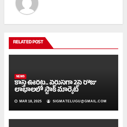
RELATED POST
NEWS
కాస్త ఊరట.. వరుసగా 2వ రోజు
లాభాలలో స్టాక్ మార్కెట్
MAR 18, 2025
SIGMATELUGU@GMAIL.COM