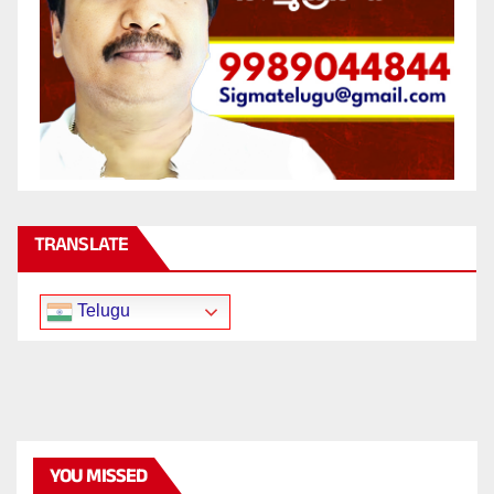
TRANSLATE
Telugu
YOU MISSED