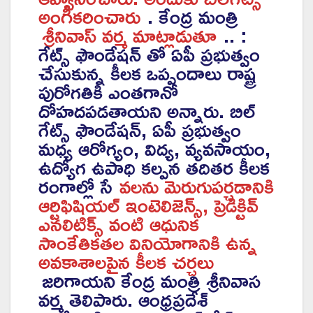
అంగీకరించారు
. కేంద్ర మంత్రి
శ్రీనివాస్ వర్మ మాట్లాడుతూ
.. :
గేట్స్ ఫౌండేషన్ తో ఏపీ ప్రభుత్వం
చేసుకున్న కీలక ఒప్పందాలు రాష్ట్ర
పురోగతికి ఎంతగానో
దోహదపడతాయని అన్నారు. బిల్
గేట్స్ ఫౌండేషన్, ఏపీ ప్రభుత్వం
మధ్య ఆరోగ్యం, విద్య, వ్యవసాయం,
ఉద్యోగ ఉపాధి కల్పన తదితర కీలక
రంగాల్లో సే
వలను మెరుగుపర్చడానికి
ఆర్టిఫిషియల్ ఇంటెలిజెన్స్, ప్రెడిక్టివ్
ఎనలిటిక్స్ వంటి ఆధునిక
సాంకేతికతల వినియోగానికి ఉన్న
అవకాశాలపైన కీలక చర్చలు
జరిగాయని కేంద్ర మంత్రి శ్రీనివాస
వర్మ తెలిపారు. ఆంధ్రప్రదేశ్