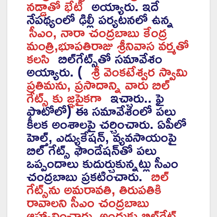
నడ్డాతో భేటీ
అయ్యారు. ఇదే
నేపథ్యంలో ఢిల్లీ పర్యటనలో ఉన్న
సీఎం, నారా చంద్రబాబు కేంద్ర
మంత్రి,భూపతిరాజు శ్రీనివాస వర్మతో
కలసి
బిల్‌గేట్స్‌తో సమావేశం
అయ్యారు. (
శ్రీ వెంకటేశ్వర స్వామి
ప్రతిమను, ప్రసాదాన్ని వారు బిల్
గేట్స్ కు జ్ఞపైకగా
ఇచ్చారు.. ఫై
ఫొటోలో) ఈ సమావేశంలో పలు
కీలక అంశాలపై చర్చించారు. ఏపీలో
హెల్త్, ఎడ్యుకేషన్, వ్యవసాయంపై
బిల్ గేట్స్ ఫౌండేషన్‌తో పలు
ఒప్పందాలు కుదుర్చుకున్నట్లు సీఎం
చంద్రబాబు ప్రకటించారు.
బిల్
గేట్స్‌ను అమరావతి, తిరుపతికి
రావాలని సీఎం చంద్రబాబు
ఆహ్వానించారు. అందుకు బిల్‌గేట్స్