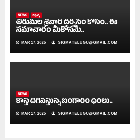
NEWS
దేవుళ్ళు
తిరుమల శ్రీవారి దర్శనం కోసం.. ఈ
సమాచారం మీకోసమే..
MAR 17, 2025
SIGMATELUGU@GMAIL.COM
NEWS
కాస్త దిగివస్తున్న బంగారం ధరలు..
MAR 17, 2025
SIGMATELUGU@GMAIL.COM