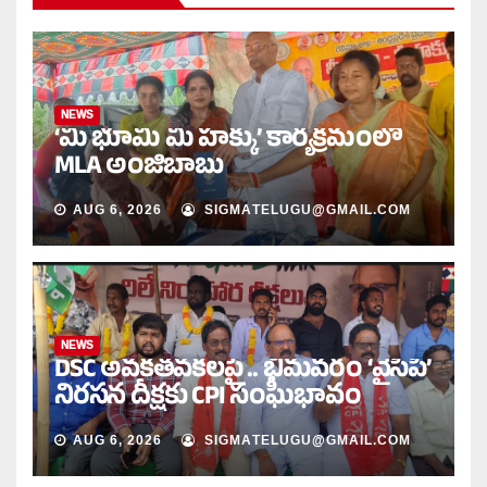
NEWS
‘మీ భూమి మీ హక్కు’ కార్యక్రమంలో
MLA అంజిబాబు
AUG 6, 2026
SIGMATELUGU@GMAIL.COM
NEWS
DSC అవకతవకలపై .. భీమవరం ‘వైసీపీ’
నిరసన దీక్షకు CPI సంఘీభావం
AUG 6, 2026
SIGMATELUGU@GMAIL.COM