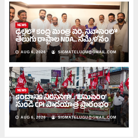
NEWS
ఢిల్లీలో కేంద్ర మంత్రి వర్మ నివాసంలో
తెలుగు రాష్ట్రాల NDA.. సమ్మేళనం
AUG 6, 2026
SIGMATELUGU@GMAIL.COM
NEWS
కేంద్రానికి నిరసనగా.. ‘భీమవరం’
నుండి CPI పాదయాత్ర ప్రారంభం
AUG 6, 2026
SIGMATELUGU@GMAIL.COM