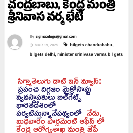
చంద్రబాబు, కేంద్ర మంత్రి
శ్రీనివాస వర్మ భేటీ
By
sigmatelugu@gmail.com
,
bilgets chandrababu
MAR 19, 2025
,
bilgets delhi
minister srinivasa varma bil gets
సిగ్మాతెలుగు డాట్ ఇన్ న్యూస్:
ప్రపంచ దిగ్గజం మైక్రోసాఫ్టు
వ్యవస్థాపకులు బిల్‌గేట్స్
భారతదేశంలో
పర్యటిస్తున్నానేపథ్యంలో
నేడు,
బుధవారం పార్లమెంట్‌ ఆఫీస్ లో
కేంద్ర ఆరోగ్యశాఖ మంత్రి జేపీ