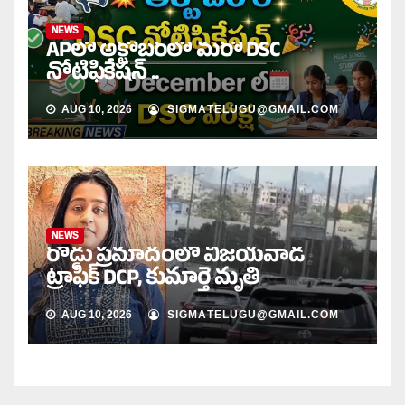
NEWS
APలో అక్టోబర్‌లో మరో DSC
నోటిఫికేషన్ ..
AUG 10, 2026
SIGMATELUGU@GMAIL.COM
NEWS
రోడ్డు ప్రమాదంలో విజయవాడ
ట్రాఫిక్‌ DCP, కుమార్తె మృతి
AUG 10, 2026
SIGMATELUGU@GMAIL.COM