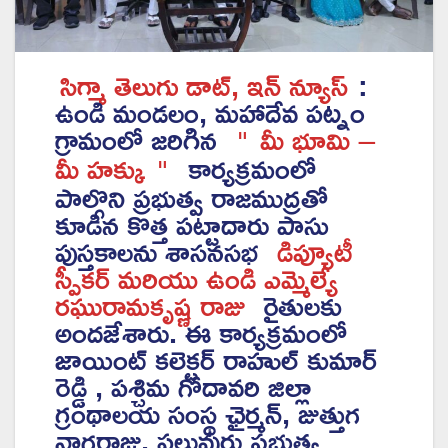
సిగ్మా తెలుగు డాట్, ఇన్ న్యూస్
:
ఉండి మండలం, మహాదేవ పట్నం
గ్రామంలో జరిగిన
మీ భూమి –
"
మీ హక్కు
కార్యక్రమంలో
"
పాల్గొని ప్రభుత్వ రాజముద్రతో
కూడిన కొత్త పట్టాదారు పాసు
పుస్తకాలను శాసనసభ
డిప్యూటీ
స్పీకర్ మరియు ఉండి ఎమ్మెల్యే
రఘురామకృష్ణ రాజు
రైతులకు
అందజేశారు. ఈ కార్యక్రమంలో
జాయింట్ కలెక్టర్ రాహుల్ కుమార్
రెడ్డి , పశ్చిమ గోదావరి జిల్లా
గ్రంథాలయ సంస్థ ఛైర్మన్, జుత్తుగ
నాగరాజు, పలువురు ప్రభుత్వ