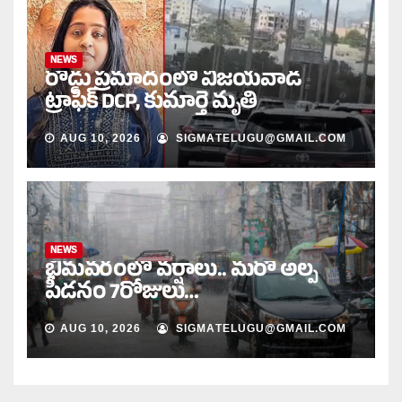
NEWS
రోడ్డు ప్రమాదంలో విజయవాడ
ట్రాఫిక్‌ DCP, కుమార్తె మృతి
AUG 10, 2026
SIGMATELUGU@GMAIL.COM
NEWS
భీమవరంలో వర్షాలు.. మరో అల్ప
పీడనం 7రోజులు…
AUG 10, 2026
SIGMATELUGU@GMAIL.COM