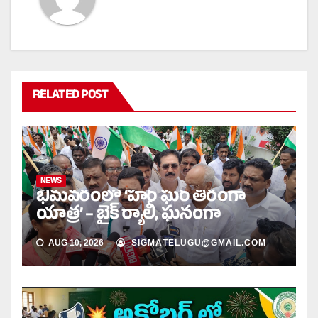
RELATED POST
NEWS
భీమవరంలో ‘హర్ ఘర్ తిరంగా
యాత్ర’ – బైక్ ర్యాలీ, ఘనంగా
AUG 10, 2026
SIGMATELUGU@GMAIL.COM