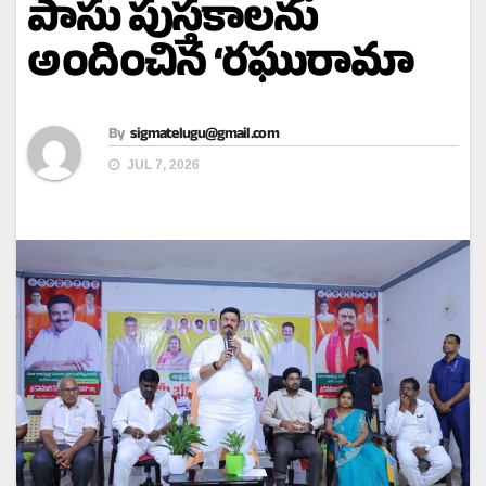
పాసు పుస్తకాలను
అందించిన ‘రఘురామా
By
sigmatelugu@gmail.com
JUL 7, 2026